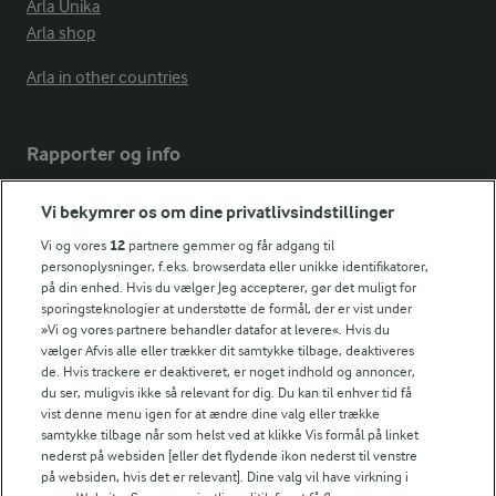
Arla Unika
Arla shop
Arla in other countries
Rapporter og info
Vi bekymrer os om dine privatlivsindstillinger
Årsrapport
FarmAhead™ Check rapport
Vi og vores
12
partnere gemmer og får adgang til
Andelshaverinfo: Mælkepris
personoplysninger, f.eks. browserdata eller unikke identifikatorer,
på din enhed. Hvis du vælger Jeg accepterer, gør det muligt for
Fødevarestyrelsens smiley-rapporter for Arla Foods
sporingsteknologier at understøtte de formål, der er vist under
Fødevarestyrelsens smiley-rapporter for Jörd
»Vi og vores partnere behandler datafor at levere«. Hvis du
Fødevarestyrelsens smiley-rapporter for Lurpak PB
vælger Afvis alle eller trækker dit samtykke tilbage, deaktiveres
de. Hvis trackere er deaktiveret, er noget indhold og annoncer,
du ser, muligvis ikke så relevant for dig. Du kan til enhver tid få
vist denne menu igen for at ændre dine valg eller trække
samtykke tilbage når som helst ved at klikke Vis formål på linket
Følg
nederst på websiden [eller det flydende ikon nederst til venstre
på websiden, hvis det er relevant]. Dine valg vil have virkning i