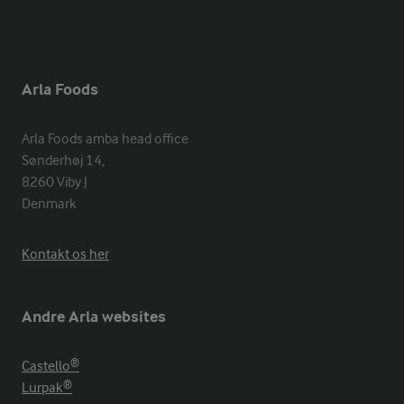
Arla Foods
Arla Foods amba head office

Sønderhøj 14, 

8260 Viby J 

Denmark
Kontakt os her
Andre Arla websites
Castello®
Lurpak®