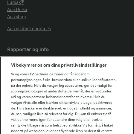
Lurpak®
Arla Unika
Arla shop
Arla in other countries
Rapporter og info
Vi bekymrer os om dine privatlivsindstillinger
Årsrapport
FarmAhead™ Check rapport
Vi og vores
12
partnere gemmer og får adgang til
Andelshaverinfo: Mælkepris
personoplysninger, f.eks. browserdata eller unikke identifikatorer,
på din enhed. Hvis du vælger Jeg accepterer, gør det muligt for
Fødevarestyrelsens smiley-rapporter for Arla Foods
sporingsteknologier at understøtte de formål, der er vist under
Fødevarestyrelsens smiley-rapporter for Jörd
»Vi og vores partnere behandler datafor at levere«. Hvis du
Fødevarestyrelsens smiley-rapporter for Lurpak PB
vælger Afvis alle eller trækker dit samtykke tilbage, deaktiveres
de. Hvis trackere er deaktiveret, er noget indhold og annoncer,
du ser, muligvis ikke så relevant for dig. Du kan til enhver tid få
vist denne menu igen for at ændre dine valg eller trække
samtykke tilbage når som helst ved at klikke Vis formål på linket
Følg
nederst på websiden [eller det flydende ikon nederst til venstre