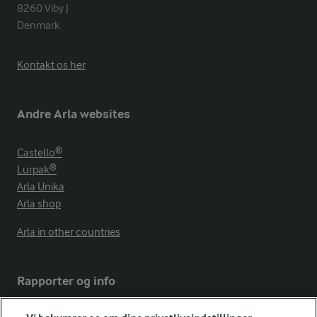
8260 Viby J 

Denmark
Kontakt os her
Andre Arla websites
Castello®
Lurpak®
Arla Unika
Arla shop
Arla in other countries
Rapporter og info