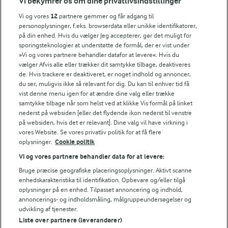
Vi bekymrer os om dine privatlivsindstillinger
Årsrapport
FarmAhead™ Check rapport
Vi og vores
12
partnere gemmer og får adgang til
Andelshaverinfo: Mælkepris
personoplysninger, f.eks. browserdata eller unikke identifikatorer,
på din enhed. Hvis du vælger Jeg accepterer, gør det muligt for
Fødevarestyrelsens smiley-rapporter for Arla Foods
sporingsteknologier at understøtte de formål, der er vist under
Fødevarestyrelsens smiley-rapporter for Jörd
»Vi og vores partnere behandler datafor at levere«. Hvis du
Fødevarestyrelsens smiley-rapporter for Lurpak PB
vælger Afvis alle eller trækker dit samtykke tilbage, deaktiveres
de. Hvis trackere er deaktiveret, er noget indhold og annoncer,
du ser, muligvis ikke så relevant for dig. Du kan til enhver tid få
vist denne menu igen for at ændre dine valg eller trække
samtykke tilbage når som helst ved at klikke Vis formål på linket
Følg
nederst på websiden [eller det flydende ikon nederst til venstre
på websiden, hvis det er relevant]. Dine valg vil have virkning i
vores Website. Se vores privatliv politik for at få flere
oplysninger.
Cookie politik
Vi og vores partnere behandler data for at levere:
Bruge præcise geografiske placeringsoplysninger. Aktivt scanne
enhedskarakteristika til identifikation. Opbevare og/eller tilgå
oplysninger på en enhed. Tilpasset annoncering og indhold,
© 2026 Arla Foods
annoncerings- og indholdsmåling, målgruppeundersøgelser og
Vælg en anden cookies
udvikling af tjenester.
Liste over partnere (leverandører)