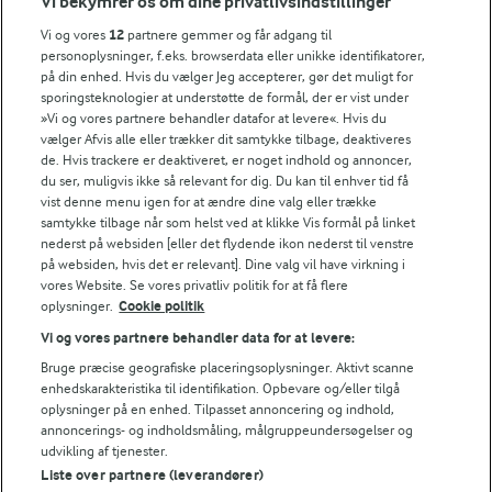
Vi bekymrer os om dine privatlivsindstillinger
Årsrapport
FarmAhead™ Check rapport
Vi og vores
12
partnere gemmer og får adgang til
Andelshaverinfo: Mælkepris
personoplysninger, f.eks. browserdata eller unikke identifikatorer,
på din enhed. Hvis du vælger Jeg accepterer, gør det muligt for
Fødevarestyrelsens smiley-rapporter for Arla Foods
sporingsteknologier at understøtte de formål, der er vist under
Fødevarestyrelsens smiley-rapporter for Jörd
»Vi og vores partnere behandler datafor at levere«. Hvis du
Fødevarestyrelsens smiley-rapporter for Lurpak PB
vælger Afvis alle eller trækker dit samtykke tilbage, deaktiveres
de. Hvis trackere er deaktiveret, er noget indhold og annoncer,
du ser, muligvis ikke så relevant for dig. Du kan til enhver tid få
vist denne menu igen for at ændre dine valg eller trække
samtykke tilbage når som helst ved at klikke Vis formål på linket
Følg
nederst på websiden [eller det flydende ikon nederst til venstre
på websiden, hvis det er relevant]. Dine valg vil have virkning i
vores Website. Se vores privatliv politik for at få flere
oplysninger.
Cookie politik
Vi og vores partnere behandler data for at levere:
Bruge præcise geografiske placeringsoplysninger. Aktivt scanne
enhedskarakteristika til identifikation. Opbevare og/eller tilgå
oplysninger på en enhed. Tilpasset annoncering og indhold,
© 2026 Arla Foods
annoncerings- og indholdsmåling, målgruppeundersøgelser og
Vælg en anden cookies
udvikling af tjenester.
Liste over partnere (leverandører)