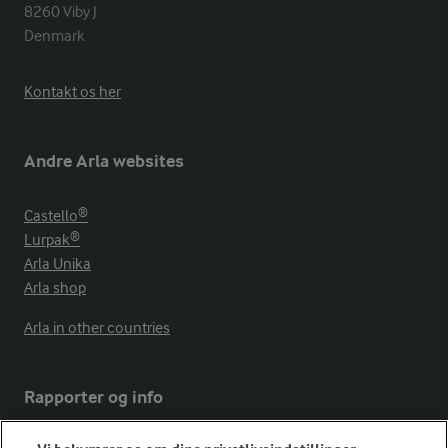
8260 Viby J 

Denmark
Kontakt os her
Andre Arla websites
Castello®
Lurpak®
Arla Unika
Arla shop
Arla in other countries
Rapporter og info