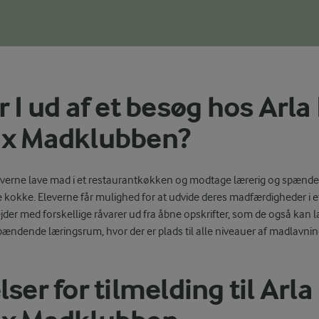
r I ud af et besøg hos Arla
 x Madklubben?
everne lave mad i et restaurantkøkken og modtage lærerig og spænde
kokke. Eleverne får mulighed for at udvide deres madfærdigheder i e
jder med forskellige råvarer ud fra åbne opskrifter, som de også kan
spændende læringsrum, hvor der er plads til alle niveauer af madlavni
ser for tilmelding til Arl