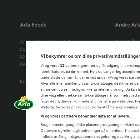
Arla Foods
Andre Arl
Arla Foods amba head office

Castello®
Sønderhøj 14, 

Lurpak®
Vi bekymrer os om dine privatlivsindstillinge
8260 Viby J 

Arla Unika
Denmark
Arla shop
Vi og vores
12
partnere gemmer og får adgang til personoply
identifikatorer, på din enhed. Hvis du vælger Jeg accepterer
understøtte de formål, der er vist under »Vi og vores partn
Kontakt os her
Arla in othe
Afvis alle eller trækker dit samtykke tilbage, deaktiveres de
annoncer, du ser, muligvis ikke så relevant for dig. Du kan 
dine valg eller trække samtykke tilbage når som helst ved a
[eller det flydende ikon nederst til venstre på websiden, hvis
Website. Se vores privatliv politik for at få flere oplysninger.
Vi og vores partnere behandler data for at levere:
Bruge præcise geografiske placeringsoplysninger. Aktivt scan
Opbevare og/eller tilgå oplysninger på en enhed. Tilpasse
indholdsmåling, målgruppeundersøgelser og udvikling af tj