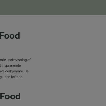
 Food
nde undervisning af
t inspirerende
 lave derhjemme. De
ng uden løftede
a Food