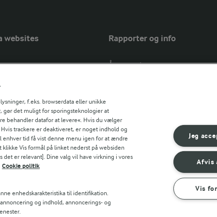
a websites
Rapporter og info
Årsrapport
FarmAhead™ Check rapport
r
Andelshaverinfo: Mælkepris
Fødevarestyrelsens smiley-rapport
sninger, f.eks. browserdata eller unikke
, gør det muligt for sporingsteknologier at
Arla Foods
ere behandler datafor at levere«. Hvis du vælger
Fødevarestyrelsens smiley-rapport
r countries
. Hvis trackere er deaktiveret, er noget indhold og
Jörd
Jeg acce
til enhver tid få vist denne menu igen for at ændre
Fødevarestyrelsens smiley-rapport
t klikke Vis formål på linket nederst på websiden
 det er relevant]. Dine valg vil have virkning i vores
Lurpak PB
Afvis 
Cookie politik
Vis fo
ne enhedskarakteristika til identifikation.
t annoncering og indhold, annoncerings- og
enester.