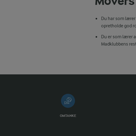
Movers
Du har som lærer 
opretholde god r
Du er som lærer an
Madklubbens rest
OMTANKE