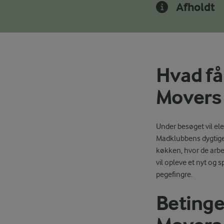
Afholdt
Hvad få
Movers
Under besøget vil el
Madklubbens dygtige 
køkken, hvor de arbe
vil opleve et nyt og 
pegefingre.
Betingel