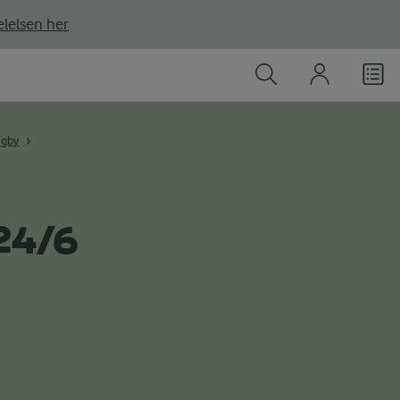
lelsen her
ngby
24/6