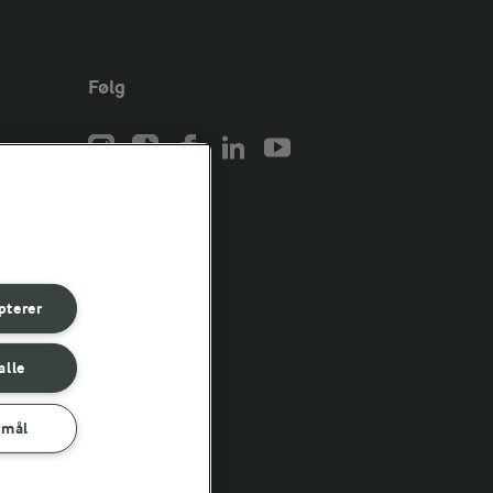
Følg
er for
er for
pterer
er for
alle
rmål