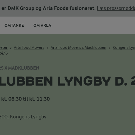
ni er DMK Group og Arla Foods fusioneret.
Læs pressemedde
OMTANKE
OM ARLA
teter
Arla Food Movers
Arla Food Movers x Madklubben
Kongens Ly
 24/6
RS X MADKLUBBEN
UBBEN LYNGBY D. 
 kl. 08.30 til kl. 11.30
800
Kongens Lyngby