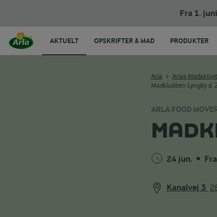
Fra 1. ju
AKTUELT
OPSKRIFTER & MAD
PRODUKTER
Arla
Arlas Madaktivi
Madklubben Lyngby d.
ARLA FOOD MOVE
MADKL
24 jun.
•
Fra
Kanalvej 3
2