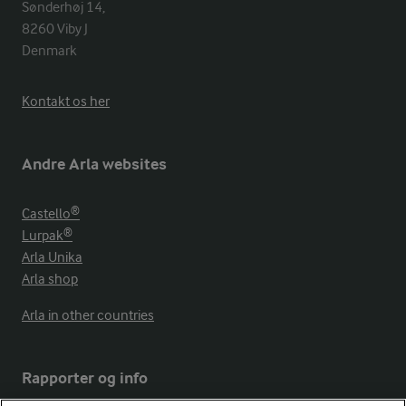
Sønderhøj 14, 

8260 Viby J 

Denmark
Kontakt os her
Andre Arla websites
Castello®
Lurpak®
Arla Unika
Arla shop
Arla in other countries
Rapporter og info