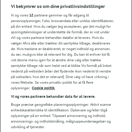
Vi bekymrer os om dine privatlivsindstillinger
Årsrapport
FarmAhead™ Check rapport
Vi og vores
12
partnere gemmer og får adgang til
Andelshaverinfo: Mælkepris
personoplysninger, f.eks. browserdata eller unikke identifikatorer,
på din enhed. Hvis du vælger Jeg accepterer, gør det muligt for
Fødevarestyrelsens smiley-rapporter for Arla Foods
sporingsteknologier at understøtte de formål, der er vist under
Fødevarestyrelsens smiley-rapporter for Jörd
»Vi og vores partnere behandler datafor at levere«. Hvis du
Fødevarestyrelsens smiley-rapporter for Lurpak PB
vælger Afvis alle eller trækker dit samtykke tilbage, deaktiveres
de. Hvis trackere er deaktiveret, er noget indhold og annoncer,
du ser, muligvis ikke så relevant for dig. Du kan til enhver tid få
vist denne menu igen for at ændre dine valg eller trække
samtykke tilbage når som helst ved at klikke Vis formål på linket
Følg
nederst på websiden [eller det flydende ikon nederst til venstre
på websiden, hvis det er relevant]. Dine valg vil have virkning i
vores Website. Se vores privatliv politik for at få flere
oplysninger.
Cookie politik
Vi og vores partnere behandler data for at levere:
Bruge præcise geografiske placeringsoplysninger. Aktivt scanne
enhedskarakteristika til identifikation. Opbevare og/eller tilgå
oplysninger på en enhed. Tilpasset annoncering og indhold,
© 2026 Arla Foods
annoncerings- og indholdsmåling, målgruppeundersøgelser og
Vælg en anden cookies
udvikling af tjenester.