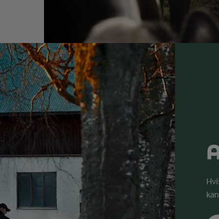
A
Hvi
kan