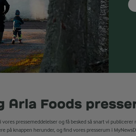
g Arla Foods press
i vores pressemeddelelser og få besked så snart vi publicerer 
ere på knappen herunder, og find vores presserum i MyNewsD