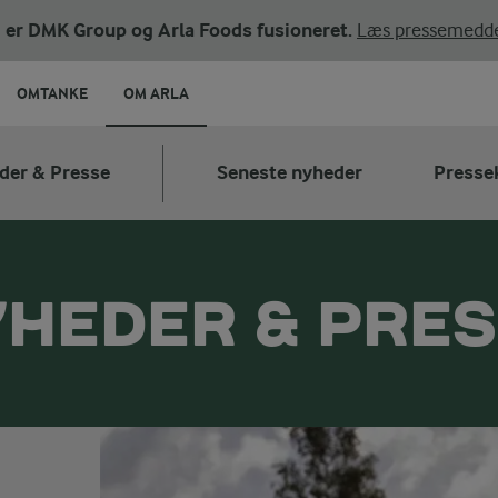
ni er DMK Group og Arla Foods fusioneret.
Læs pressemedde
OMTANKE
OM ARLA
der & Presse
Seneste nyheder
Presse
HEDER & PRE