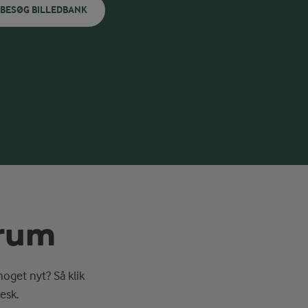
BESØG BILLEDBANK
erum
noget nyt? Så klik
esk.