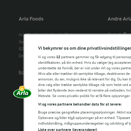
Arla Foods
Andre Arl
Arla Foods amba head office

Castello®
Sønderhøj 14, 

Lurpak®
Vi bekymrer os om dine privatlivsindstillinge
8260 Viby J 

Arla Unika
Denmark
Arla shop
Vi og vores
12
partnere gemmer og får adgang til personoply
identifikatorer, på din enhed. Hvis du vælger Jeg accepterer
understøtte de formål, der er vist under »Vi og vores partn
Kontakt os her
Arla in othe
Afvis alle eller trækker dit samtykke tilbage, deaktiveres de
annoncer, du ser, muligvis ikke så relevant for dig. Du kan 
dine valg eller trække samtykke tilbage når som helst ved a
[eller det flydende ikon nederst til venstre på websiden, hvis
Website. Se vores privatliv politik for at få flere oplysninger.
Vi og vores partnere behandler data for at levere:
Bruge præcise geografiske placeringsoplysninger. Aktivt scan
Opbevare og/eller tilgå oplysninger på en enhed. Tilpasse
indholdsmåling, målgruppeundersøgelser og udvikling af tj
Liste over partnere (leverandører)