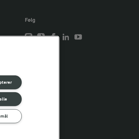
Følg
er for
er for
pterer
er for
alle
rmål