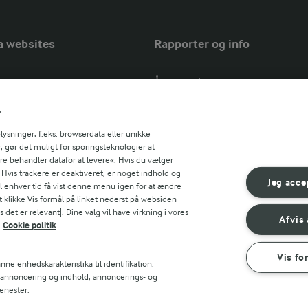
a websites
Rapporter og info
Årsrapport
FarmAhead™ Check rapport
r
Andelshaverinfo: Mælkepris
Fødevarestyrelsens smiley-rapport
sninger, f.eks. browserdata eller unikke
, gør det muligt for sporingsteknologier at
Arla Foods
ere behandler datafor at levere«. Hvis du vælger
Fødevarestyrelsens smiley-rapport
r countries
. Hvis trackere er deaktiveret, er noget indhold og
Jörd
Jeg acce
til enhver tid få vist denne menu igen for at ændre
Fødevarestyrelsens smiley-rapport
t klikke Vis formål på linket nederst på websiden
 det er relevant]. Dine valg vil have virkning i vores
Lurpak PB
Afvis 
Cookie politik
Vis fo
ne enhedskarakteristika til identifikation.
t annoncering og indhold, annoncerings- og
enester.