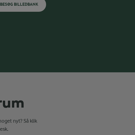
BESØG BILLEDBANK
erum
noget nyt? Så klik
esk.