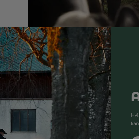
A
Hvi
kan