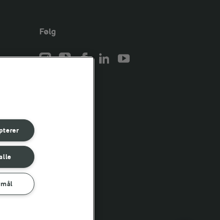
Følg
er for
er for
pterer
er for
alle
rmål