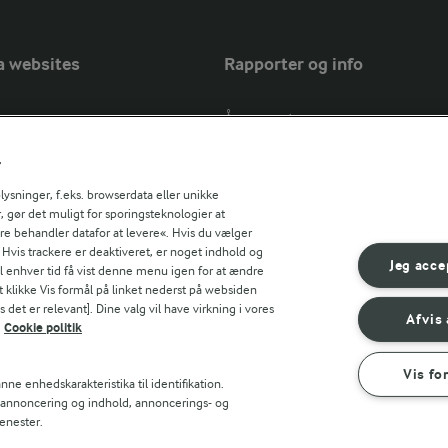
a websites
Rapporter og info
Årsrapport
FarmAhead™ Check rapport
r
Andelshaverinfo: Mælkepris
Fødevarestyrelsens smiley-rapport
sninger, f.eks. browserdata eller unikke
, gør det muligt for sporingsteknologier at
Arla Foods
ere behandler datafor at levere«. Hvis du vælger
Fødevarestyrelsens smiley-rapport
r countries
. Hvis trackere er deaktiveret, er noget indhold og
Jörd
Jeg acce
til enhver tid få vist denne menu igen for at ændre
Fødevarestyrelsens smiley-rapport
t klikke Vis formål på linket nederst på websiden
 det er relevant]. Dine valg vil have virkning i vores
Lurpak PB
Afvis 
Cookie politik
Vis fo
ne enhedskarakteristika til identifikation.
t annoncering og indhold, annoncerings- og
enester.