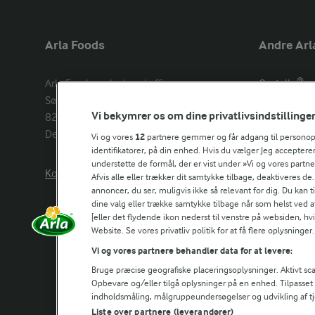
Arla Foods
Andre Arl
Arla Foods amba head office

Castello®
Sønderhøj 14, 

Lurpak®
Vi bekymrer os om dine privatlivsindstillinge
8260 Viby J 

Arla Unika
Denmark
Arla shop
Vi og vores
12
partnere gemmer og får adgang til personoply
identifikatorer, på din enhed. Hvis du vælger Jeg accepterer
understøtte de formål, der er vist under »Vi og vores partn
Kontakt os her
Arla in othe
Afvis alle eller trækker dit samtykke tilbage, deaktiveres de
annoncer, du ser, muligvis ikke så relevant for dig. Du kan 
dine valg eller trække samtykke tilbage når som helst ved a
[eller det flydende ikon nederst til venstre på websiden, hvis
Website. Se vores privatliv politik for at få flere oplysninger.
Vi og vores partnere behandler data for at levere:
Bruge præcise geografiske placeringsoplysninger. Aktivt scan
Opbevare og/eller tilgå oplysninger på en enhed. Tilpasse
indholdsmåling, målgruppeundersøgelser og udvikling af tj
Liste over partnere (leverandører)