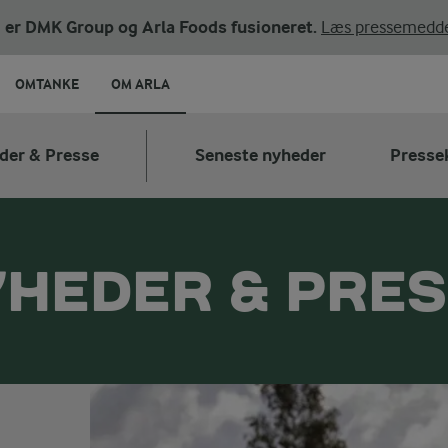
ni er DMK Group og Arla Foods fusioneret.
Læs pressemedde
OMTANKE
OM ARLA
der & Presse
Seneste nyheder
Presse
HEDER & PRE