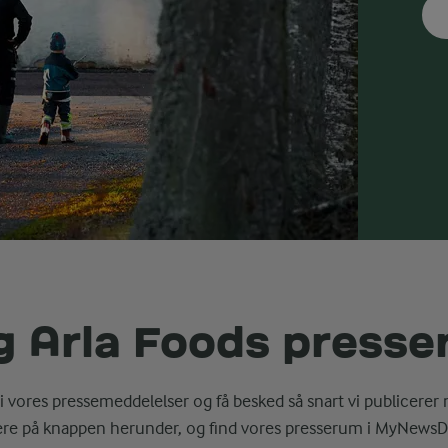
g Arla Foods press
i vores pressemeddelelser og få besked så snart vi publicerer 
ere på knappen herunder, og find vores presserum i MyNewsD