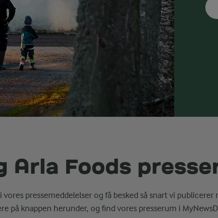
g Arla Foods press
i vores pressemeddelelser og få besked så snart vi publicerer 
ere på knappen herunder, og find vores presserum i MyNewsD