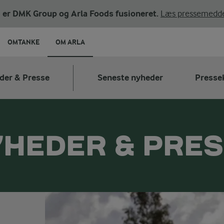
ni er DMK Group og Arla Foods fusioneret.
Læs pressemedde
OMTANKE
OM ARLA
der & Presse
Seneste nyheder
Presse
HEDER & PRE