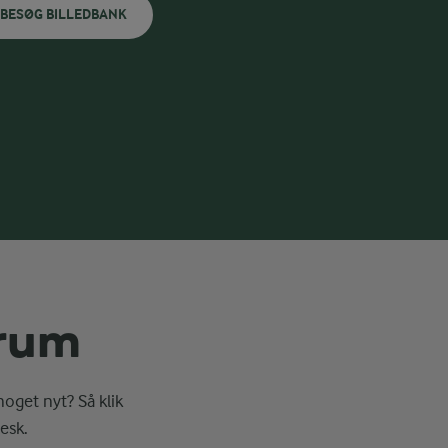
BESØG BILLEDBANK
erum
noget nyt? Så klik
esk.