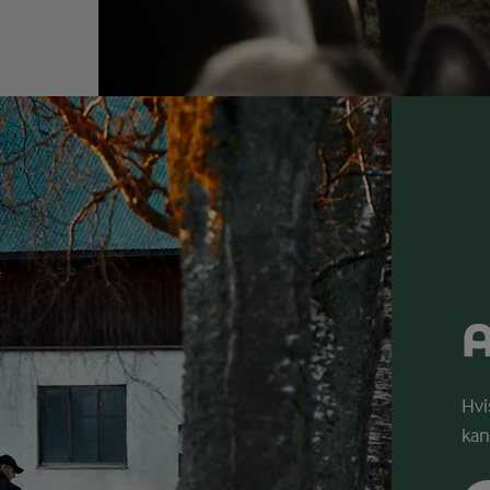
A
Hvi
kan