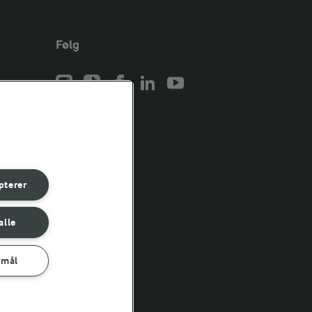
Følg
er for
er for
pterer
er for
alle
rmål