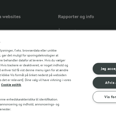
a websites
Rapporter og info
Årsrapport
FarmAhead™ Check rapport
r
Andelshaverinfo: Mælkepris
Fødevarestyrelsens smiley-rapport
sninger, f.eks. browserdata eller unikke
, gør det muligt for sporingsteknologier at
Arla Foods
ere behandler datafor at levere«. Hvis du vælger
Fødevarestyrelsens smiley-rapport
r countries
. Hvis trackere er deaktiveret, er noget indhold og
Jörd
Jeg acce
til enhver tid få vist denne menu igen for at ændre
Fødevarestyrelsens smiley-rapport
t klikke Vis formål på linket nederst på websiden
 det er relevant]. Dine valg vil have virkning i vores
Lurpak PB
Afvis 
Cookie politik
Vis fo
ne enhedskarakteristika til identifikation.
t annoncering og indhold, annoncerings- og
enester.