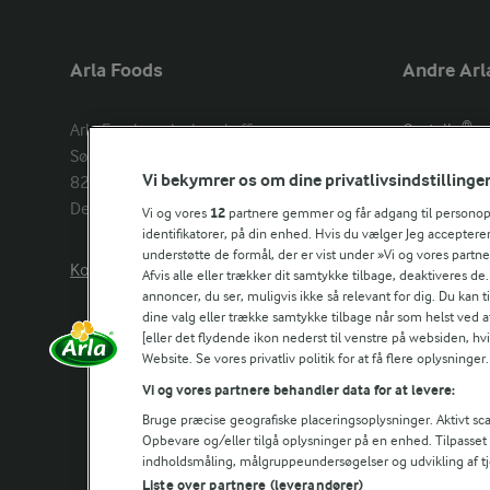
Arla Foods
Andre Arl
Arla Foods amba head office

Castello®
Sønderhøj 14, 

Lurpak®
Vi bekymrer os om dine privatlivsindstillinge
8260 Viby J 

Arla Unika
Denmark
Arla shop
Vi og vores
12
partnere gemmer og får adgang til personoply
identifikatorer, på din enhed. Hvis du vælger Jeg accepterer
understøtte de formål, der er vist under »Vi og vores partn
Kontakt os her
Arla in othe
Afvis alle eller trækker dit samtykke tilbage, deaktiveres de
annoncer, du ser, muligvis ikke så relevant for dig. Du kan 
dine valg eller trække samtykke tilbage når som helst ved a
[eller det flydende ikon nederst til venstre på websiden, hvis
Website. Se vores privatliv politik for at få flere oplysninger.
Vi og vores partnere behandler data for at levere:
Bruge præcise geografiske placeringsoplysninger. Aktivt scan
Opbevare og/eller tilgå oplysninger på en enhed. Tilpasse
indholdsmåling, målgruppeundersøgelser og udvikling af tj
Liste over partnere (leverandører)