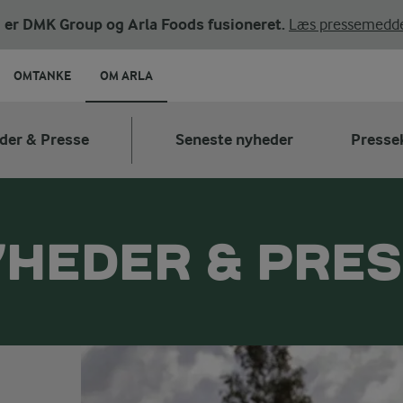
ni er DMK Group og Arla Foods fusioneret.
Læs pressemedde
OMTANKE
OM ARLA
der & Presse
Seneste nyheder
Presse
HEDER & PRE