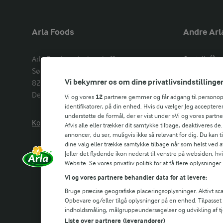
Arla Foods
Andre Arl
Arla Foods amba head office

Castello®
Sønderhøj 14, 

Lurpak®
Vi bekymrer os om dine privatlivsindstillinge
8260 Viby J 

Arla Unika
Denmark
Arla shop
Vi og vores
12
partnere gemmer og får adgang til personoply
identifikatorer, på din enhed. Hvis du vælger Jeg accepterer
understøtte de formål, der er vist under »Vi og vores partn
Kontakt os her
Arla in othe
Afvis alle eller trækker dit samtykke tilbage, deaktiveres de
annoncer, du ser, muligvis ikke så relevant for dig. Du kan 
dine valg eller trække samtykke tilbage når som helst ved a
[eller det flydende ikon nederst til venstre på websiden, hvis
Website. Se vores privatliv politik for at få flere oplysninger.
Vi og vores partnere behandler data for at levere:
Bruge præcise geografiske placeringsoplysninger. Aktivt scan
Opbevare og/eller tilgå oplysninger på en enhed. Tilpasse
indholdsmåling, målgruppeundersøgelser og udvikling af tj
Liste over partnere (leverandører)