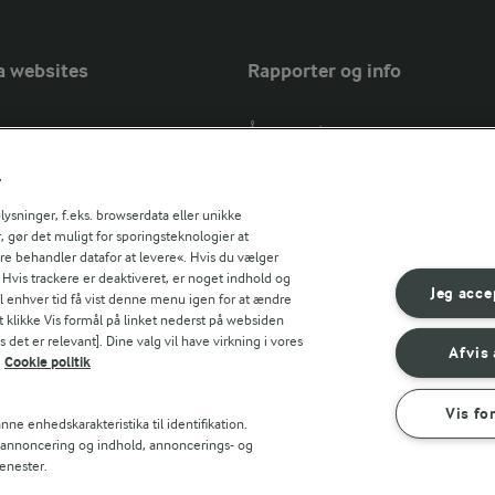
a websites
Rapporter og info
Årsrapport
FarmAhead™ Check rapport
r
Andelshaverinfo: Mælkepris
Fødevarestyrelsens smiley-rapport
sninger, f.eks. browserdata eller unikke
, gør det muligt for sporingsteknologier at
Arla Foods
ere behandler datafor at levere«. Hvis du vælger
Fødevarestyrelsens smiley-rapport
r countries
. Hvis trackere er deaktiveret, er noget indhold og
Jörd
Jeg acce
til enhver tid få vist denne menu igen for at ændre
Fødevarestyrelsens smiley-rapport
t klikke Vis formål på linket nederst på websiden
 det er relevant]. Dine valg vil have virkning i vores
Lurpak PB
Afvis 
Cookie politik
Vis fo
ne enhedskarakteristika til identifikation.
t annoncering og indhold, annoncerings- og
enester.