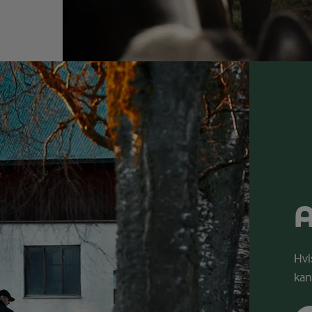
A
Hvi
kan