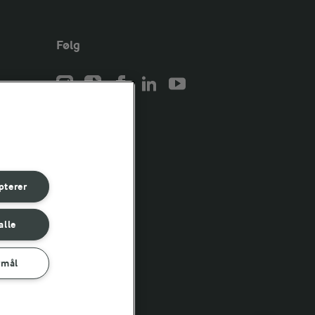
Følg
er for
er for
pterer
er for
alle
rmål