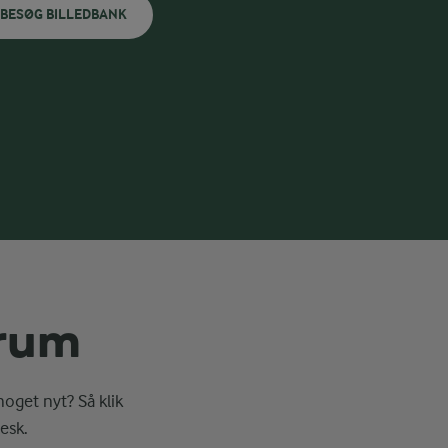
BESØG BILLEDBANK
erum
noget nyt? Så klik
esk.