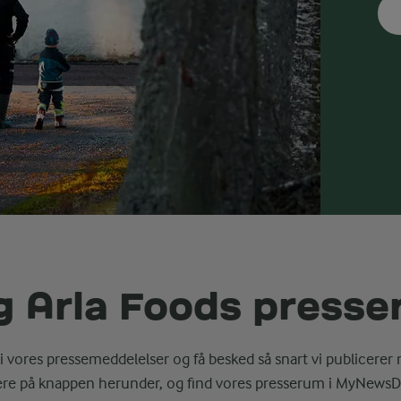
g Arla Foods press
i vores pressemeddelelser og få besked så snart vi publicerer 
ere på knappen herunder, og find vores presserum i MyNewsD