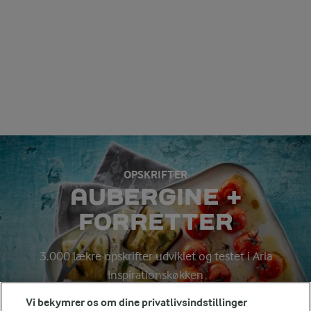
OPSKRIFTER
AUBERGINE +
FORRETTER
3.000 lækre opskrifter udviklet og testet i Arla
Inspirationskøkken
Vi bekymrer os om dine privatlivsindstillinger