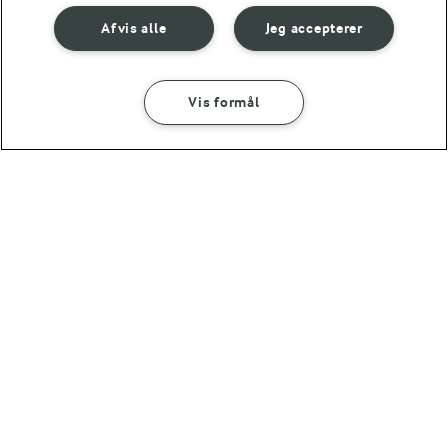
Afvis alle
Jeg accepterer
Vis formål
35 MIN
15 MIN
Fyldte aubergineruller
Bruschetta med stegt
og bagte stilktomater
aubergine
(2)
(4)
OMTANKE
ANDELSSELSKABET