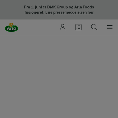
Fra 1. juni er DMK Group og Arla Foods
fusioneret.
Læs pressemeddelelsen her