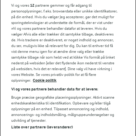
Vi og vores
12
partnere gemmer og får adgang til
Søg på kategori
personoplysninger, f.eks. browserdata eller unikke identifikatorer,
Indtast søgeord for at søge
på din enhed. Hvis du vælger Jeg accepterer, gør det muligt for
sporingsteknologier at understøtte de formål, der er vist under
FILTRE
»Vi og vores partnere behandler datafor at levere«. Hvis du
vælger Afvis alle eller trækker dit samtykke tilbage, deaktiveres
de. Hvis trackere er deaktiveret, er noget indhold og annoncer,
du ser, muligvis ikke så relevant for dig. Du kan til enhver tid få
vist denne menu igen for at ændre dine valg eller trække
samtykke tilbage når som helst ved at klikke Vis formål på linket
Se alle vores opskrifter
nederst på websiden [eller det flydende ikon nederst til venstre
på websiden, hvis det er relevant]. Dine valg vil have virkning i
vores Website. Se vores privatliv politik for at få flere
Popularitet
oplysninger.
Cookie politik
Vi og vores partnere behandler data for at levere:
Bruge præcise geografiske placeringsoplysninger. Aktivt scanne
enhedskarakteristika til identifikation. Opbevare og/eller tilgå
oplysninger på en enhed. Tilpasset annoncering og indhold,
annoncerings- og indholdsmåling, målgruppeundersøgelser og
udvikling af tjenester.
Liste over partnere (leverandører)