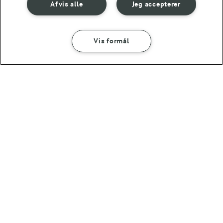
Afvis alle
Jeg accepterer
Vis formål
1 TIME
Ovnstegte fiskefileter
Fisherman´s pie
(4)
(51)
OMTANKE
ANDELSSELSKABET