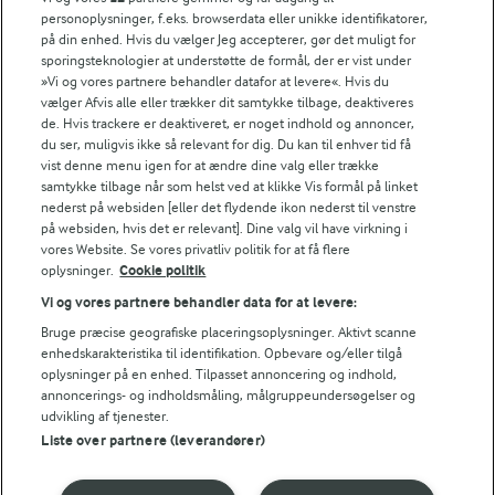
Søg på kategori
personoplysninger, f.eks. browserdata eller unikke identifikatorer,
Indtast søgeord for at søge
på din enhed. Hvis du vælger Jeg accepterer, gør det muligt for
sporingsteknologier at understøtte de formål, der er vist under
FILTRE
»Vi og vores partnere behandler datafor at levere«. Hvis du
vælger Afvis alle eller trækker dit samtykke tilbage, deaktiveres
de. Hvis trackere er deaktiveret, er noget indhold og annoncer,
du ser, muligvis ikke så relevant for dig. Du kan til enhver tid få
vist denne menu igen for at ændre dine valg eller trække
samtykke tilbage når som helst ved at klikke Vis formål på linket
Se alle vores opskrifter
nederst på websiden [eller det flydende ikon nederst til venstre
på websiden, hvis det er relevant]. Dine valg vil have virkning i
vores Website. Se vores privatliv politik for at få flere
Popularitet
oplysninger.
Cookie politik
Vi og vores partnere behandler data for at levere:
Bruge præcise geografiske placeringsoplysninger. Aktivt scanne
enhedskarakteristika til identifikation. Opbevare og/eller tilgå
oplysninger på en enhed. Tilpasset annoncering og indhold,
annoncerings- og indholdsmåling, målgruppeundersøgelser og
udvikling af tjenester.
Liste over partnere (leverandører)