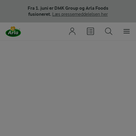
Fra 1. juni er DMK Group og Arla Foods
fusioneret.
Læs pressemeddelelsen her