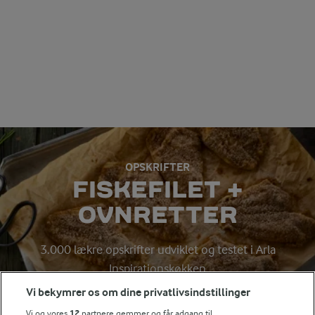
OPSKRIFTER
FISKEFILET +
OVNRETTER
3.000 lækre opskrifter udviklet og testet i Arla
Inspirationskøkken
Vi bekymrer os om dine privatlivsindstillinger
Vi og vores
12
partnere gemmer og får adgang til