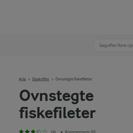
Søg på kategori
Indtast søgeord for 
Arla
Opskrifter
Ovnstegte fiskefileter
Ovnstegte
fiskefileter
(4)
Kommentarer (0)
•