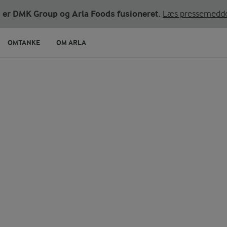
ni er DMK Group og Arla Foods fusioneret.
Læs pressemedde
OMTANKE
OM ARLA