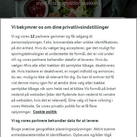
med Arla Inspirationskøkken.
Søg på kategori
Vi bekymrer os om dine privatlivsindstillinger
Indtast søgeord for at søge
Vi og vores
12
partnere gemmer og får adgang til
FILTRE
personoplysninger, f.eks. browserdata eller unikke identifikatorer,
på din enhed. Hvis du vælger Jeg accepterer, gør det muligt for
sporingsteknologier at understøtte de formål, der er vist under
»Vi og vores partnere behandler datafor at levere«. Hvis du
vælger Afvis alle eller trækker dit samtykke tilbage, deaktiveres
de. Hvis trackere er deaktiveret, er noget indhold og annoncer,
du ser, muligvis ikke så relevant for dig. Du kan til enhver tid få
Se alle vores opskrifter
vist denne menu igen for at ændre dine valg eller trække
samtykke tilbage når som helst ved at klikke Vis formål på linket
nederst på websiden [eller det flydende ikon nederst til venstre
Popularitet
på websiden, hvis det er relevant]. Dine valg vil have virkning i
vores Website. Se vores privatliv politik for at få flere
oplysninger.
Cookie politik
Vi og vores partnere behandler data for at levere:
Bruge præcise geografiske placeringsoplysninger. Aktivt scanne
enhedskarakteristika til identifikation. Opbevare og/eller tilgå