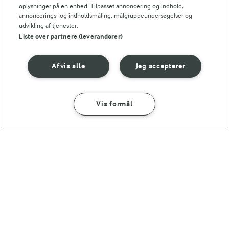
oplysninger på en enhed. Tilpasset annoncering og indhold,
annoncerings- og indholdsmåling, målgruppeundersøgelser og
udvikling af tjenester.
Liste over partnere (leverandører)
Afvis alle
Jeg accepterer
30 MIN
30 MIN
Vis formål
Oksedeller med
Spaghetti carbonara
hindbærsalat
med mere grønt
(12)
(2)
8
1
...
5
6
7