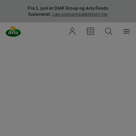
Fra 1. juni er DMK Group og Arla Foods
fusioneret.
Læs pressemeddelelsen her