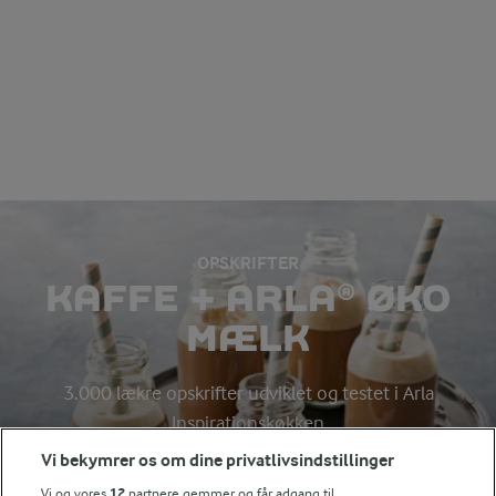
OPSKRIFTER
KAFFE + ARLA® ØKO
MÆLK
3.000 lækre opskrifter udviklet og testet i Arla
Inspirationskøkken
Vi bekymrer os om dine privatlivsindstillinger
Vi og vores
12
partnere gemmer og får adgang til