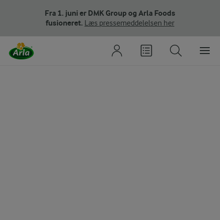
Fra 1. juni er DMK Group og Arla Foods
fusioneret.
Læs pressemeddelelsen her