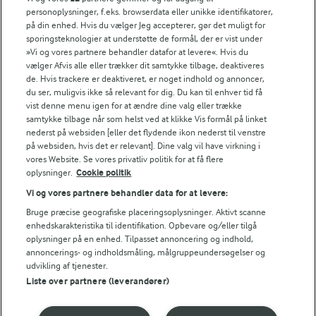
Søg på kategori
personoplysninger, f.eks. browserdata eller unikke identifikatorer,
Indtast søgeord for at søge
på din enhed. Hvis du vælger Jeg accepterer, gør det muligt for
sporingsteknologier at understøtte de formål, der er vist under
FILTRE
»Vi og vores partnere behandler datafor at levere«. Hvis du
vælger Afvis alle eller trækker dit samtykke tilbage, deaktiveres
de. Hvis trackere er deaktiveret, er noget indhold og annoncer,
du ser, muligvis ikke så relevant for dig. Du kan til enhver tid få
vist denne menu igen for at ændre dine valg eller trække
samtykke tilbage når som helst ved at klikke Vis formål på linket
Se alle vores opskrifter
nederst på websiden [eller det flydende ikon nederst til venstre
på websiden, hvis det er relevant]. Dine valg vil have virkning i
vores Website. Se vores privatliv politik for at få flere
Popularitet
oplysninger.
Cookie politik
Vi og vores partnere behandler data for at levere:
Bruge præcise geografiske placeringsoplysninger. Aktivt scanne
enhedskarakteristika til identifikation. Opbevare og/eller tilgå
oplysninger på en enhed. Tilpasset annoncering og indhold,
annoncerings- og indholdsmåling, målgruppeundersøgelser og
udvikling af tjenester.
Liste over partnere (leverandører)