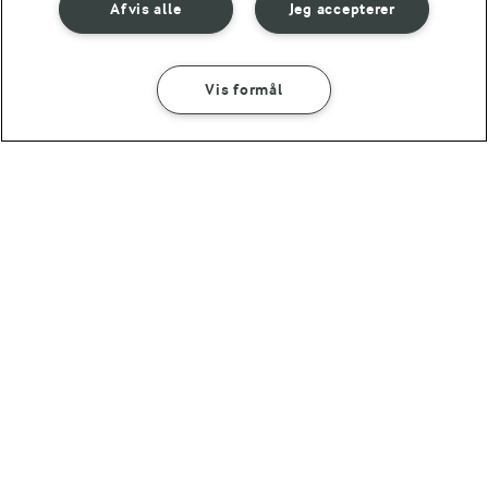
Afvis alle
Jeg accepterer
Vis formål
5 MIN
Iskaffe
(149)
OMTANKE
ANDELSSELSKABET