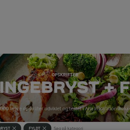
OPSKRIFTER
INGEBRYST + 
000 lækre opskrifter udviklet og testet i Arla Inspirationskøk
BRYST
FYLDT