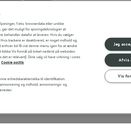
Søg på kategori
Indtast søgeord for at søge
r
FILTRE
sninger, f.eks. browserdata eller unikke
, gør det muligt for sporingsteknologier at
ere behandler datafor at levere«. Hvis du vælger
. Hvis trackere er deaktiveret, er noget indhold og
Jeg acce
til enhver tid få vist denne menu igen for at ændre
t klikke Vis formål på linket nederst på websiden
 det er relevant]. Dine valg vil have virkning i vores
Afvis 
Cookie politik
Vis fo
ne enhedskarakteristika til identifikation.
t annoncering og indhold, annoncerings- og
enester.