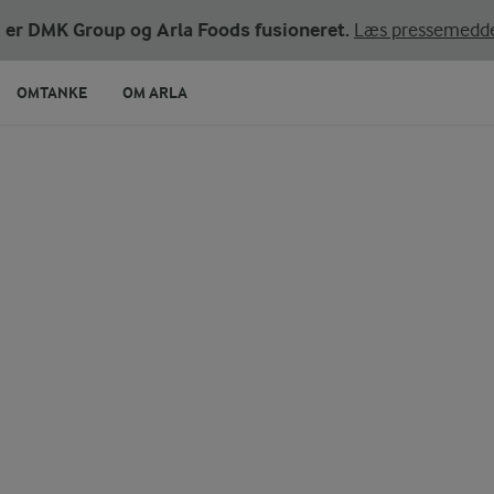
ni er DMK Group og Arla Foods fusioneret.
Læs pressemedde
OMTANKE
OM ARLA