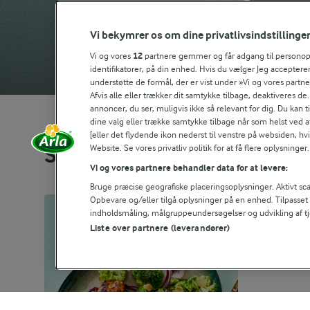
Vi bekymrer os om dine privatlivsindstillinge
Vi og vores
12
partnere gemmer og får adgang til personoply
identifikatorer, på din enhed. Hvis du vælger Jeg accepterer
understøtte de formål, der er vist under »Vi og vores partn
Afvis alle eller trækker dit samtykke tilbage, deaktiveres de
annoncer, du ser, muligvis ikke så relevant for dig. Du kan 
dine valg eller trække samtykke tilbage når som helst ved a
[eller det flydende ikon nederst til venstre på websiden, hvis
Website. Se vores privatliv politik for at få flere oplysninger.
Se alle vores opskrifter
Vi og vores partnere behandler data for at levere:
Bruge præcise geografiske placeringsoplysninger. Aktivt scan
Opbevare og/eller tilgå oplysninger på en enhed. Tilpasse
indholdsmåling, målgruppeundersøgelser og udvikling af tj
Liste over partnere (leverandører)