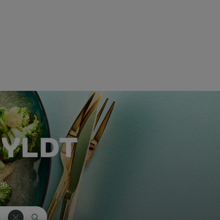
FYLDT
ken