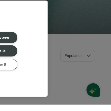
pterer
alle
Popularitet
rmål