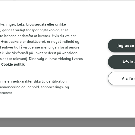
Søg på kategori
Indtast søgeord for at søge
r
FILTRE
sninger, f.eks. browserdata eller unikke
, gør det muligt for sporingsteknologier at
ere behandler datafor at levere«. Hvis du vælger
. Hvis trackere er deaktiveret, er noget indhold og
Jeg acce
til enhver tid få vist denne menu igen for at ændre
t klikke Vis formål på linket nederst på websiden
 det er relevant]. Dine valg vil have virkning i vores
Afvis 
Cookie politik
Vis fo
ne enhedskarakteristika til identifikation.
t annoncering og indhold, annoncerings- og
enester.