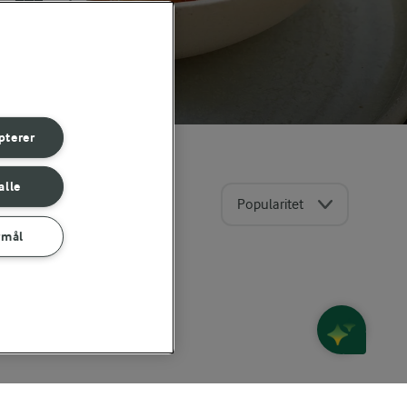
pterer
alle
Popularitet
rmål