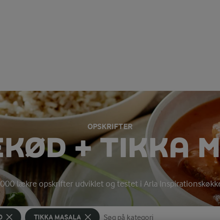
OPSKRIFTER
KØD + TIKKA 
000 lækre opskrifter udviklet og testet i Arla Inspirationskøk
D
TIKKA MASALA