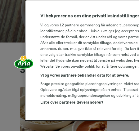
Vi bekymrer os om dine privatlivsindstillinge
Vi og vores
12
partnere gemmer og får adgang til personoply
identifikatorer, på din enhed. Hvis du vælger Jeg accepterer
understøtte de formål, der er vist under »Vi og vores partn
Afvis alle eller trækker dit samtykke tilbage, deaktiveres de
annoncer, du ser, muligvis ikke så relevant for dig. Du kan 
dine valg eller trække samtykke tilbage når som helst ved a
[eller det flydende ikon nederst til venstre på websiden, hvis
Website. Se vores privatliv politik for at få flere oplysninger.
Se alle vores opskrifter
Vi og vores partnere behandler data for at levere:
Bruge præcise geografiske placeringsoplysninger. Aktivt scan
Opbevare og/eller tilgå oplysninger på en enhed. Tilpasse
indholdsmåling, målgruppeundersøgelser og udvikling af tj
Liste over partnere (leverandører)