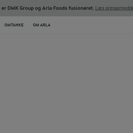
ni er DMK Group og Arla Foods fusioneret.
Læs pressemedde
OMTANKE
OM ARLA