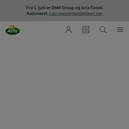
Fra 1. juni er DMK Group og Arla Foods
fusioneret.
Læs pressemeddelelsen her