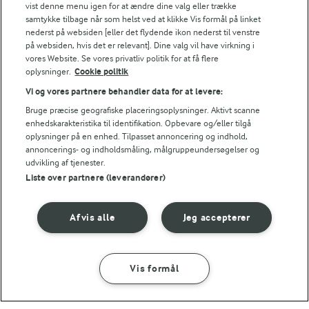
vist denne menu igen for at ændre dine valg eller trække
samtykke tilbage når som helst ved at klikke Vis formål på linket
nederst på websiden [eller det flydende ikon nederst til venstre
Se alle vores opskrifter
på websiden, hvis det er relevant]. Dine valg vil have virkning i
vores Website. Se vores privatliv politik for at få flere
oplysninger.
Cookie politik
Popularitet
Vi og vores partnere behandler data for at levere:
Bruge præcise geografiske placeringsoplysninger. Aktivt scanne
enhedskarakteristika til identifikation. Opbevare og/eller tilgå
oplysninger på en enhed. Tilpasset annoncering og indhold,
annoncerings- og indholdsmåling, målgruppeundersøgelser og
udvikling af tjenester.
Liste over partnere (leverandører)
Vi fandt desværre ingen opskrifter med
den præcise kombination,
Afvis alle
Jeg accepterer
men måske kan opskrifter, der matcher et eller
flere af kategorierne, inspirere dig.
Vis formål