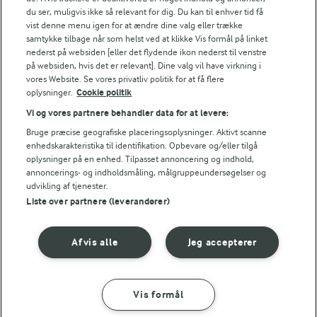
du ser, muligvis ikke så relevant for dig. Du kan til enhver tid få
vist denne menu igen for at ændre dine valg eller trække
samtykke tilbage når som helst ved at klikke Vis formål på linket
nederst på websiden [eller det flydende ikon nederst til venstre
på websiden, hvis det er relevant]. Dine valg vil have virkning i
Se alle vores opskrifter
vores Website. Se vores privatliv politik for at få flere
oplysninger.
Cookie politik
Popularitet
Vi og vores partnere behandler data for at levere:
Bruge præcise geografiske placeringsoplysninger. Aktivt scanne
enhedskarakteristika til identifikation. Opbevare og/eller tilgå
oplysninger på en enhed. Tilpasset annoncering og indhold,
annoncerings- og indholdsmåling, målgruppeundersøgelser og
udvikling af tjenester.
Liste over partnere (leverandører)
Vi fandt desværre ingen opskrifter med
den præcise kombination,
Afvis alle
Jeg accepterer
men måske kan opskrifter, der matcher et eller
flere af kategorierne, inspirere dig.
Vis formål