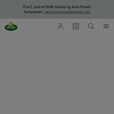
Fra 1. juni er DMK Group og Arla Foods
fusioneret.
Læs pressemeddelelsen her