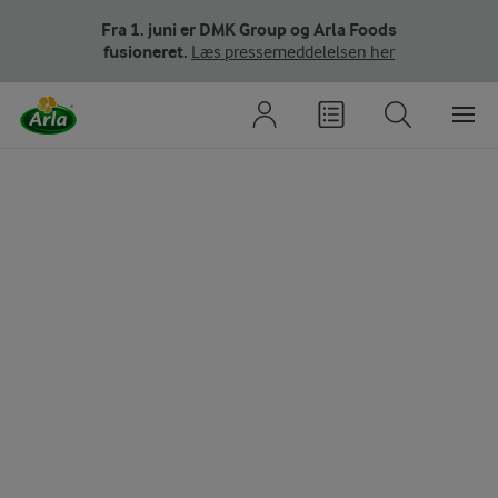
Fra 1. juni er DMK Group og Arla Foods
fusioneret.
Læs pressemeddelelsen her