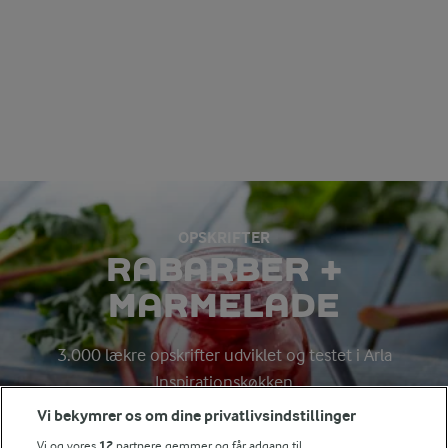
OPSKRIFTER
RABARBER +
MARMELADE
3.000 lækre opskrifter udviklet og testet i Arla
Inspirationskøkken
Vi bekymrer os om dine privatlivsindstillinger
Vi og vores
12
partnere gemmer og får adgang til