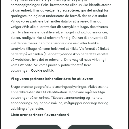
Søg på kategori
personoplysninger, f.eks. browserdata eller unikke identifikatorer,
Indtast søgeord for at søge
på din enhed. Hvis du vælger Jeg accepterer, gør det muligt for
sporingsteknologier at understøtte de formål, der er vist under
FILTRE
»Vi og vores partnere behandler datafor at levere«. Hvis du
vælger Afvis alle eller trækker dit samtykke tilbage, deaktiveres
de. Hvis trackere er deaktiveret, er noget indhold og annoncer,
du ser, muligvis ikke så relevant for dig. Du kan til enhver tid få
vist denne menu igen for at ændre dine valg eller trække
samtykke tilbage når som helst ved at klikke Vis formål på linket
Se alle vores opskrifter
nederst på websiden [eller det flydende ikon nederst til venstre
på websiden, hvis det er relevant]. Dine valg vil have virkning i
vores Website. Se vores privatliv politik for at få flere
Popularitet
oplysninger.
Cookie politik
Vi og vores partnere behandler data for at levere:
Bruge præcise geografiske placeringsoplysninger. Aktivt scanne
enhedskarakteristika til identifikation. Opbevare og/eller tilgå
oplysninger på en enhed. Tilpasset annoncering og indhold,
annoncerings- og indholdsmåling, målgruppeundersøgelser og
udvikling af tjenester.
Liste over partnere (leverandører)