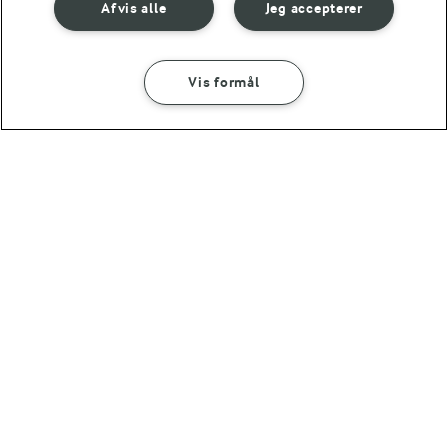
Afvis alle
Jeg accepterer
Vis formål
30 MIN
Rabarbermarmelade
(73)
OMTANKE
ANDELSSELSKABET