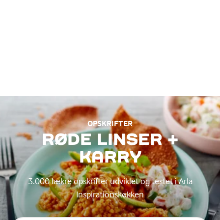
OPSKRIFTER
RØDE LINSER +
KARRY
3.000 lækre opskrifter udviklet og testet i Arla
Inspirationskøkken