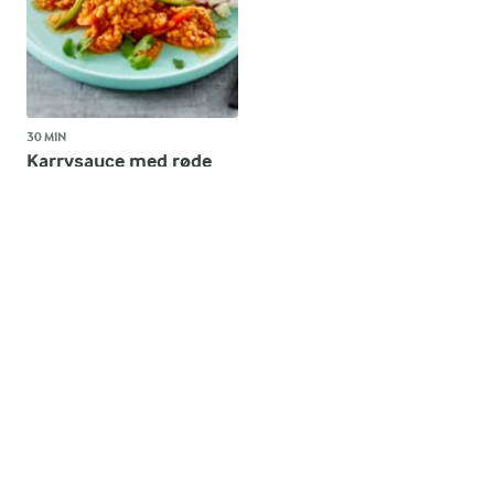
30 MIN
Karrysauce med røde
linser
(21)
OMTANKE
ANDELSSELSKABET