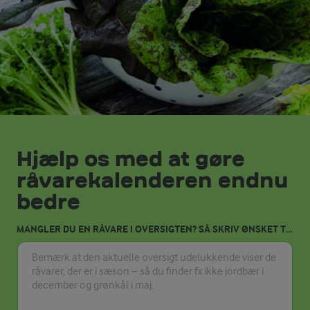
Hjælp os med at gøre
råvarekalenderen endnu
bedre
MANGLER DU EN RÅVARE I OVERSIGTEN? SÅ SKRIV ØNSKET TIL OS HER.