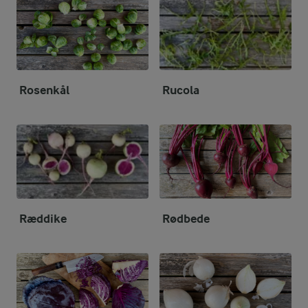
Rosenkål
Rucola
Ræddike
Rødbede