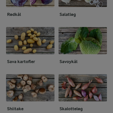
Rødkål
Salatløg
Sava kartofler
Savoykål
Shiitake
Skalotteløg