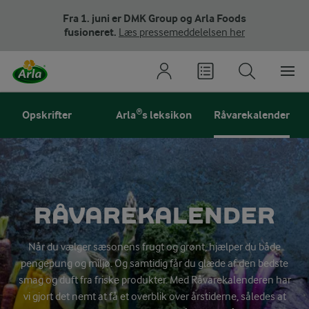
Fra 1. juni er DMK Group og Arla Foods
fusioneret.
Læs pressemeddelelsen her
Opskrifter
Arla®s leksikon
Råvarekalender
RÅVAREKALENDER
Når du vælger sæsonens frugt og grønt, hjælper du både
pengepung og miljø. Og samtidig får du glæde af den bedste
smag og duft fra friske produkter. Med Råvarekalenderen har
vi gjort det nemt at få et overblik over årstiderne, således at