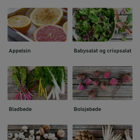
Appelsin
Babysalat og crispsalat
Bladbede
Bolsjebede