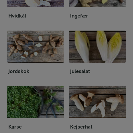
Hvidkål
Ingefær
Jordskok
Julesalat
Karse
Kejserhat