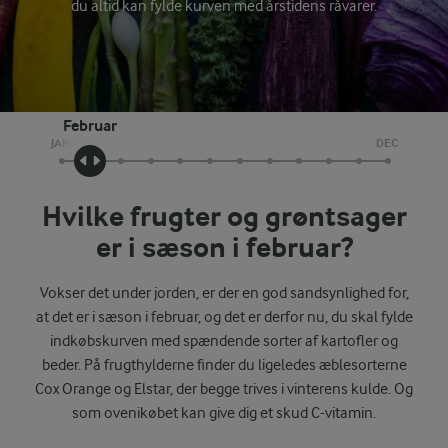
du altid kan fylde kurven med årstidens råvarer.
Februar
JAN
DEC
Hvilke frugter og grøntsager
er i sæson i februar?
Vokser det under jorden, er der en god sandsynlighed for,
at det er i sæson i februar, og det er derfor nu, du skal fylde
indkøbskurven med spændende sorter af kartofler og
beder. På frugthylderne finder du ligeledes æblesorterne
Cox Orange og Elstar, der begge trives i vinterens kulde. Og
som ovenikøbet kan give dig et skud C-vitamin.