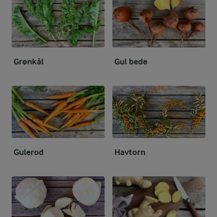
Grønkål
Gul bede
Gulerod
Havtorn