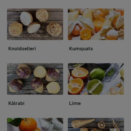
Knoldselleri
Kumquats
Kålrabi
Lime