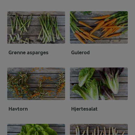
Grønne asparges
Gulerod
Havtorn
Hjertesalat