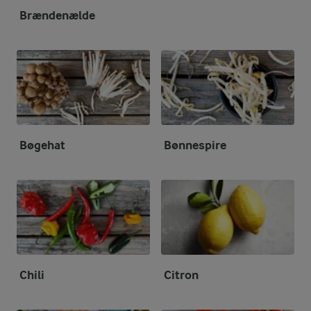
Brændenælde
Bøgehat
Bønnespire
Chili
Citron