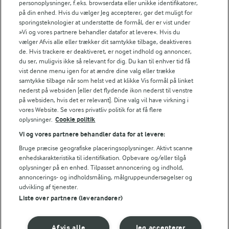
Andelshaverinfo: Mælkepris
personoplysninger, f.eks. browserdata eller unikke identifikatorer,
på din enhed. Hvis du vælger Jeg accepterer, gør det muligt for
Fødevarestyrelsens smiley-rapporter for Arla Foods
sporingsteknologier at understøtte de formål, der er vist under
Fødevarestyrelsens smiley-rapporter for Jörd
»Vi og vores partnere behandler datafor at levere«. Hvis du
Fødevarestyrelsens smiley-rapporter for Lurpak PB
vælger Afvis alle eller trækker dit samtykke tilbage, deaktiveres
de. Hvis trackere er deaktiveret, er noget indhold og annoncer,
du ser, muligvis ikke så relevant for dig. Du kan til enhver tid få
vist denne menu igen for at ændre dine valg eller trække
samtykke tilbage når som helst ved at klikke Vis formål på linket
Følg
nederst på websiden [eller det flydende ikon nederst til venstre
på websiden, hvis det er relevant]. Dine valg vil have virkning i
vores Website. Se vores privatliv politik for at få flere
oplysninger.
Cookie politik
Vi og vores partnere behandler data for at levere:
Bruge præcise geografiske placeringsoplysninger. Aktivt scanne
enhedskarakteristika til identifikation. Opbevare og/eller tilgå
oplysninger på en enhed. Tilpasset annoncering og indhold,
© 2026 Arla Foods
annoncerings- og indholdsmåling, målgruppeundersøgelser og
Vælg en anden cookies
udvikling af tjenester.
Liste over partnere (leverandører)
Cookie politik
Afvis alle
Jeg accepterer