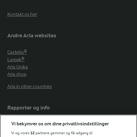
Kontakt os her
Andre Arla websites
Castello®
Lurpak®
Arla Unika
Arla shop
Arla in other countries
Rapporter og info
Vi bekymrer os om dine privatlivsindstillinger
Årsrapport
FarmAhead™ Check rapport
Vi og vores
12
partnere gemmer og får adgang til