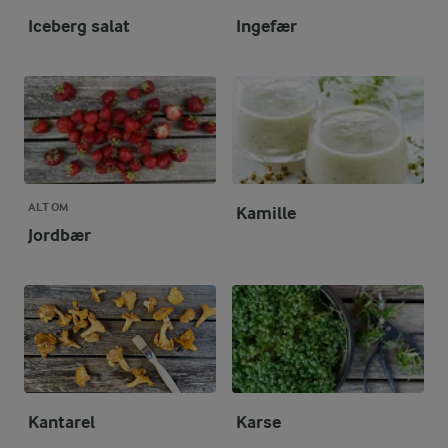
Iceberg salat
Ingefær
ALT OM
Kamille
Jordbær
Kantarel
Karse