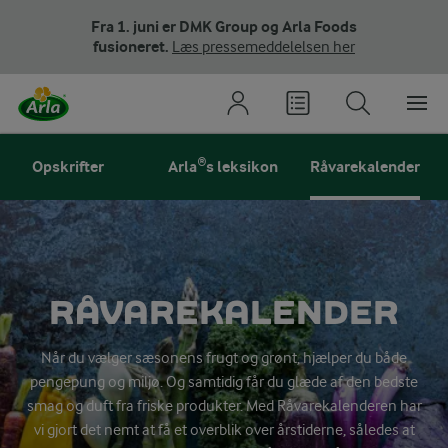
Fra 1. juni er DMK Group og Arla Foods
fusioneret.
Læs pressemeddelelsen her
Opskrifter
Arla®s leksikon
Råvarekalender
RÅVAREKALENDER
Når du vælger sæsonens frugt og grønt, hjælper du både
pengepung og miljø. Og samtidig får du glæde af den bedste
smag og duft fra friske produkter. Med Råvarekalenderen har
vi gjort det nemt at få et overblik over årstiderne, således at