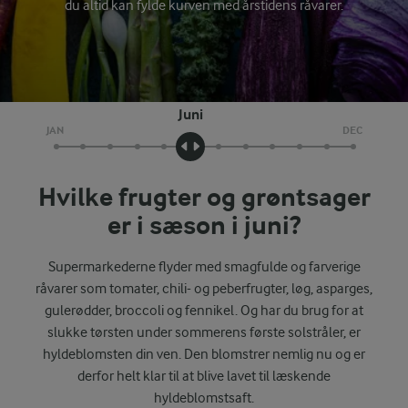
du altid kan fylde kurven med årstidens råvarer.
Juni
JAN
DEC
Hvilke frugter og grøntsager
er i sæson i juni?
Supermarkederne flyder med smagfulde og farverige
råvarer som tomater, chili- og peberfrugter, løg, asparges,
gulerødder, broccoli og fennikel. Og har du brug for at
slukke tørsten under sommerens første solstråler, er
hyldeblomsten din ven. Den blomstrer nemlig nu og er
derfor helt klar til at blive lavet til læskende
hyldeblomstsaft.