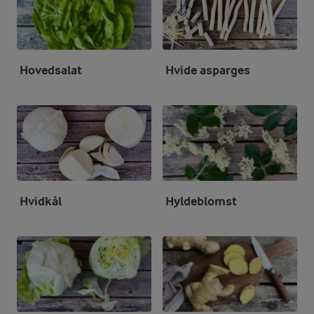
Hovedsalat
Hvide asparges
Hvidkål
Hyldeblomst