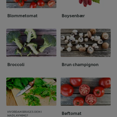
Blommetomat
Boysenbær
Broccoli
Brun champignon
HVORDAN BRUGES DEN I
Bøftomat
MADLAVNING?