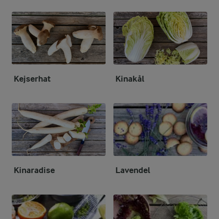
Kejserhat
Kinakål
Kinaradise
Lavendel