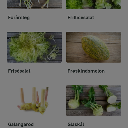
Forårsløg
Frillicesalat
Frisésalat
Frøskindsmelon
Galangarod
Glaskål