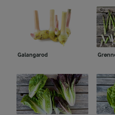
Galangarod
Grønn