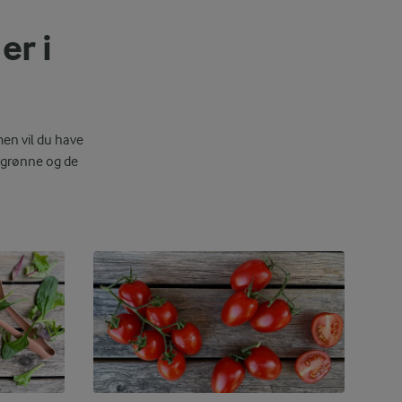
er i
men vil du have
 grønne og de