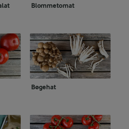
alat
Blommetomat
Bøgehat