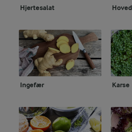
Hjertesalat
Hoved
Ingefær
Karse