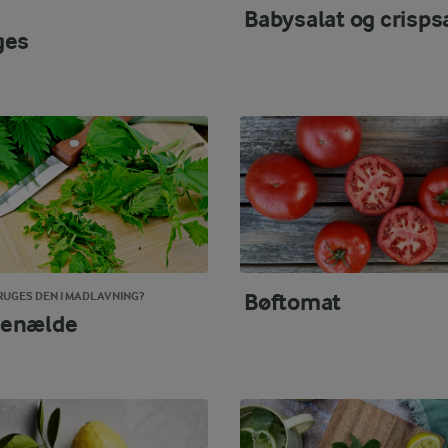
Babysalat og crisps
ges
Bøftomat
UGES DEN I MADLAVNING?
enælde