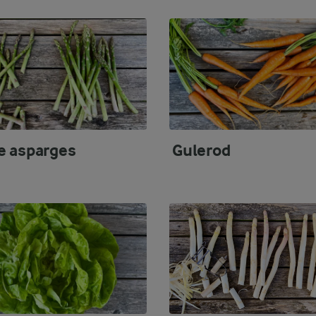
e asparges
Gulerod