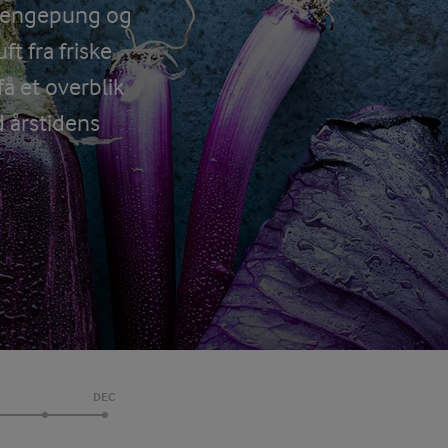
 pengepung og
t fra friske
å et overblik
d årstidens
DEC