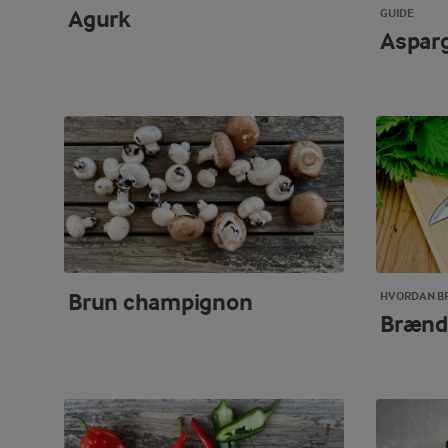
Agurk
GUIDE
Aspar
Brun champignon
HVORDAN BR
Brænd