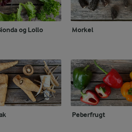
Bionda og Lollo
Morkel
ak
Peberfrugt