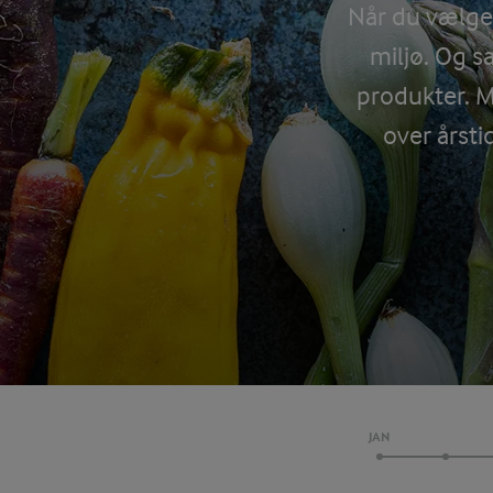
Når du vælge
miljø. Og s
produkter. M
over årsti
JAN