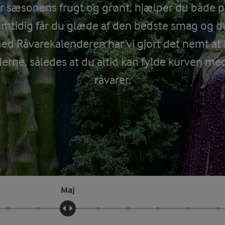
r sæsonens frugt og grønt, hjælper du både
amtidig får du glæde af den bedste smag og duf
ed Råvarekalenderen har vi gjort det nemt at f
derne, således at du altid kan fylde kurven me
råvarer.
Maj