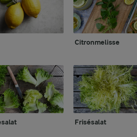
Citronmelisse
esalat
Frisésalat