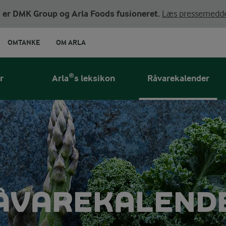
ni er DMK Group og Arla Foods fusioneret.
Læs pressemedde
OMTANKE
OM ARLA
r
Arla®s leksikon
Råvarekalender
ÅVAREKALEND