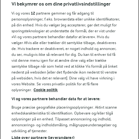
Vi bekymrer os om dine privatlivsindstillinger
Årsrapport
FarmAhead™ Check rapport
Vi og vores
12
partnere gemmer og får adgang til
Andelshaverinfo: Mælkepris
personoplysninger, f.eks. browserdata eller unikke identifikatorer,
på din enhed. Hvis du vælger Jeg accepterer, gør det muligt for
Fødevarestyrelsens smiley-rapporter for Arla Foods
sporingsteknologier at understøtte de formål, der er vist under
Fødevarestyrelsens smiley-rapporter for Jörd
»Vi og vores partnere behandler datafor at levere«. Hvis du
Fødevarestyrelsens smiley-rapporter for Lurpak PB
vælger Afvis alle eller trækker dit samtykke tilbage, deaktiveres
de. Hvis trackere er deaktiveret, er noget indhold og annoncer,
du ser, muligvis ikke så relevant for dig. Du kan til enhver tid få
vist denne menu igen for at ændre dine valg eller trække
samtykke tilbage når som helst ved at klikke Vis formål på linket
Følg
nederst på websiden [eller det flydende ikon nederst til venstre
på websiden, hvis det er relevant]. Dine valg vil have virkning i
vores Website. Se vores privatliv politik for at få flere
oplysninger.
Cookie politik
Vi og vores partnere behandler data for at levere:
Bruge præcise geografiske placeringsoplysninger. Aktivt scanne
enhedskarakteristika til identifikation. Opbevare og/eller tilgå
oplysninger på en enhed. Tilpasset annoncering og indhold,
© 2026 Arla Foods
annoncerings- og indholdsmåling, målgruppeundersøgelser og
Vælg en anden cookies
udvikling af tjenester.
Liste over partnere (leverandører)