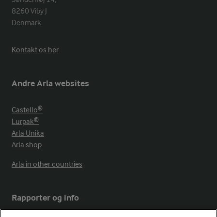
8260 Viby J 

Denmark
Kontakt os her
Andre Arla websites
Castello®
Lurpak®
Arla Unika
Arla shop
Arla in other countries
Rapporter og info