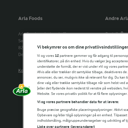
Arla Foods
Andre Arl
Arla Foods amba head office

Castello®
Sønderhøj 14, 

Lurpak®
Vi bekymrer os om dine privatlivsindstillinge
8260 Viby J 

Arla Unika
Denmark
Arla shop
Vi og vores
12
partnere gemmer og får adgang til personoply
identifikatorer, på din enhed. Hvis du vælger Jeg accepterer
understøtte de formål, der er vist under »Vi og vores partn
Kontakt os her
Arla in othe
Afvis alle eller trækker dit samtykke tilbage, deaktiveres de
annoncer, du ser, muligvis ikke så relevant for dig. Du kan 
dine valg eller trække samtykke tilbage når som helst ved a
[eller det flydende ikon nederst til venstre på websiden, hvis
Website. Se vores privatliv politik for at få flere oplysninger.
Vi og vores partnere behandler data for at levere:
Bruge præcise geografiske placeringsoplysninger. Aktivt scan
Opbevare og/eller tilgå oplysninger på en enhed. Tilpasse
indholdsmåling, målgruppeundersøgelser og udvikling af tj
Liste over partnere (leverandører)