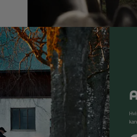
A
Hvi
kan