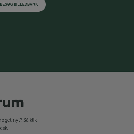
BESØG BILLEDBANK
erum
noget nyt? Så klik
esk.