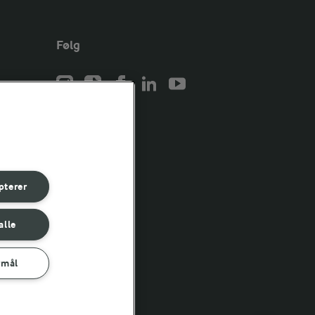
Følg
er for
er for
pterer
er for
alle
rmål