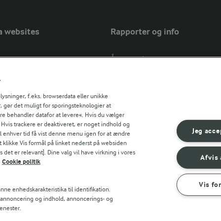
a websites
Rapporter og info
Årsrapport
FarmAhead™ Check rapport
r
Andelshaverinfo: Mælkepris
Fødevarestyrelsens smiley-rapport
sninger, f.eks. browserdata eller unikke
, gør det muligt for sporingsteknologier at
Arla Foods
ere behandler datafor at levere«. Hvis du vælger
Fødevarestyrelsens smiley-rapport
r countries
. Hvis trackere er deaktiveret, er noget indhold og
Jörd
Jeg acce
til enhver tid få vist denne menu igen for at ændre
Fødevarestyrelsens smiley-rapport
t klikke Vis formål på linket nederst på websiden
 det er relevant]. Dine valg vil have virkning i vores
Lurpak PB
Afvis 
Cookie politik
Vis fo
ne enhedskarakteristika til identifikation.
t annoncering og indhold, annoncerings- og
enester.