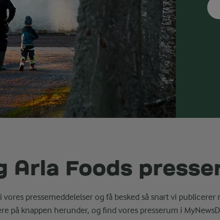
g Arla Foods press
i vores pressemeddelelser og få besked så snart vi publicerer 
ere på knappen herunder, og find vores presserum i MyNewsD