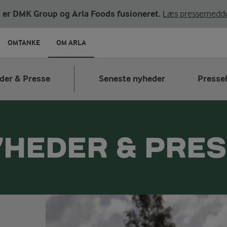
ni er DMK Group og Arla Foods fusioneret.
Læs pressemedde
OMTANKE
OM ARLA
der & Presse
Seneste nyheder
Presse
HEDER & PRE