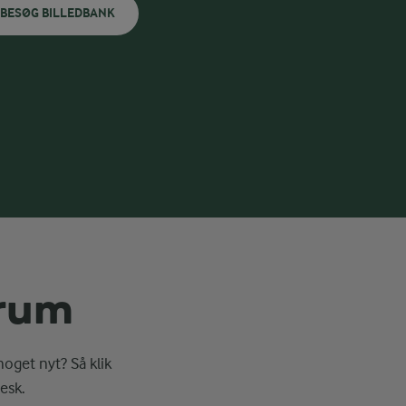
BESØG BILLEDBANK
erum
noget nyt? Så klik
esk.