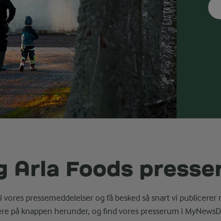
g Arla Foods press
i vores pressemeddelelser og få besked så snart vi publicerer 
ere på knappen herunder, og find vores presserum i MyNewsD