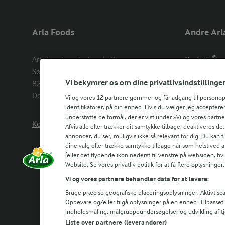
Arla Foods
Andre Arl
Arla Foods amba head office

Castello®
Sønderhøj 14, 

Lurpak®
Vi bekymrer os om dine privatlivsindstillinge
8260 Viby J 

Arla Unika
Denmark
Arla shop
Vi og vores
12
partnere gemmer og får adgang til personoply
identifikatorer, på din enhed. Hvis du vælger Jeg accepterer
understøtte de formål, der er vist under »Vi og vores partn
Kontakt os her
Arla in othe
Afvis alle eller trækker dit samtykke tilbage, deaktiveres de
annoncer, du ser, muligvis ikke så relevant for dig. Du kan 
dine valg eller trække samtykke tilbage når som helst ved a
[eller det flydende ikon nederst til venstre på websiden, hvis
Website. Se vores privatliv politik for at få flere oplysninger.
Vi og vores partnere behandler data for at levere:
Bruge præcise geografiske placeringsoplysninger. Aktivt scan
Opbevare og/eller tilgå oplysninger på en enhed. Tilpasse
indholdsmåling, målgruppeundersøgelser og udvikling af tj
Liste over partnere (leverandører)