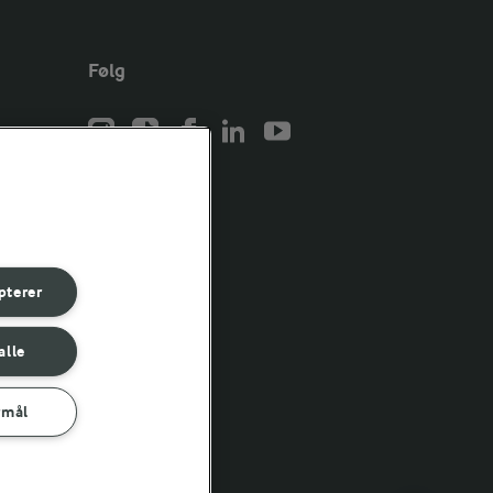
Følg
er for
er for
pterer
er for
alle
rmål