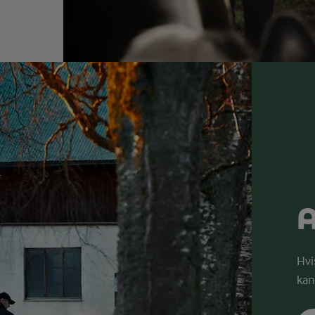
A
Hvi
kan