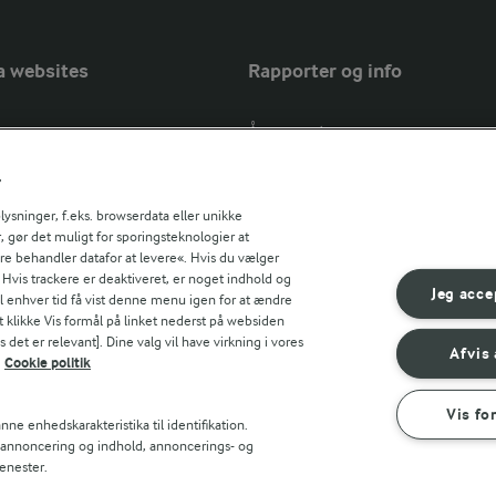
a websites
Rapporter og info
Årsrapport
FarmAhead™ Check rapport
r
Andelshaverinfo: Mælkepris
Fødevarestyrelsens smiley-rapport
sninger, f.eks. browserdata eller unikke
, gør det muligt for sporingsteknologier at
Arla Foods
ere behandler datafor at levere«. Hvis du vælger
Fødevarestyrelsens smiley-rapport
r countries
. Hvis trackere er deaktiveret, er noget indhold og
Jörd
Jeg acce
til enhver tid få vist denne menu igen for at ændre
Fødevarestyrelsens smiley-rapport
t klikke Vis formål på linket nederst på websiden
 det er relevant]. Dine valg vil have virkning i vores
Lurpak PB
Afvis 
Cookie politik
Vis fo
ne enhedskarakteristika til identifikation.
t annoncering og indhold, annoncerings- og
enester.