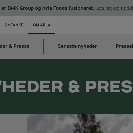
ni er DMK Group og Arla Foods fusioneret.
Læs pressemedde
OMTANKE
OM ARLA
der & Presse
Seneste nyheder
Presse
HEDER & PRE