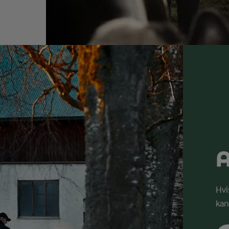
A
Hvi
kan