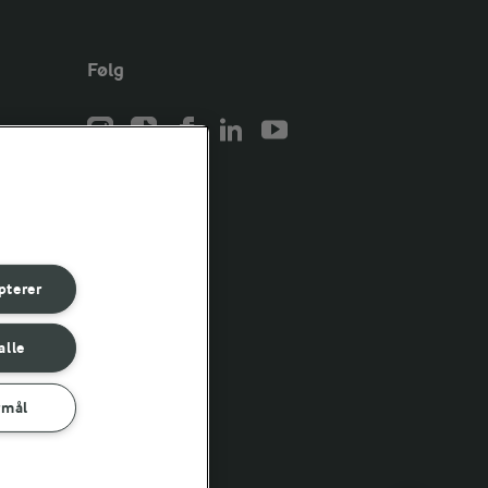
Følg
er for
er for
pterer
er for
alle
rmål