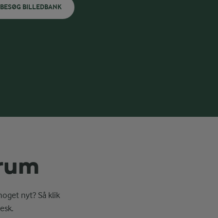
BESØG BILLEDBANK
erum
noget nyt? Så klik
esk.