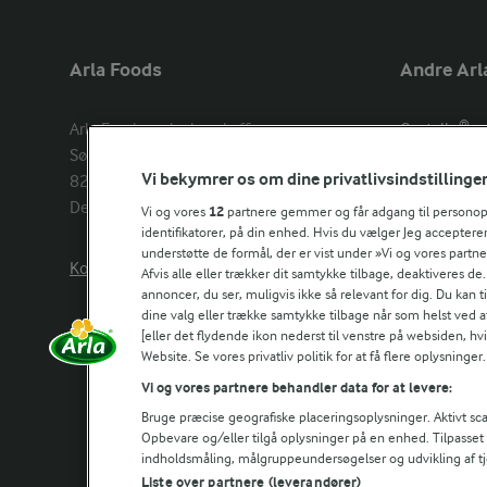
Arla Foods
Andre Arl
Arla Foods amba head office

Castello®
Sønderhøj 14, 

Lurpak®
Vi bekymrer os om dine privatlivsindstillinge
8260 Viby J 

Arla Unika
Denmark
Arla shop
Vi og vores
12
partnere gemmer og får adgang til personoply
identifikatorer, på din enhed. Hvis du vælger Jeg accepterer
understøtte de formål, der er vist under »Vi og vores partn
Kontakt os her
Arla in othe
Afvis alle eller trækker dit samtykke tilbage, deaktiveres de
annoncer, du ser, muligvis ikke så relevant for dig. Du kan 
dine valg eller trække samtykke tilbage når som helst ved a
[eller det flydende ikon nederst til venstre på websiden, hvis
Website. Se vores privatliv politik for at få flere oplysninger.
Vi og vores partnere behandler data for at levere:
Bruge præcise geografiske placeringsoplysninger. Aktivt scan
Opbevare og/eller tilgå oplysninger på en enhed. Tilpasse
indholdsmåling, målgruppeundersøgelser og udvikling af tj
Liste over partnere (leverandører)