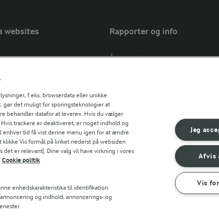
a websites
Rapporter og info
Årsrapport
FarmAhead™ Check rapport
r
Andelshaverinfo: Mælkepris
Fødevarestyrelsens smiley-rapport
sninger, f.eks. browserdata eller unikke
, gør det muligt for sporingsteknologier at
Arla Foods
ere behandler datafor at levere«. Hvis du vælger
Fødevarestyrelsens smiley-rapport
r countries
. Hvis trackere er deaktiveret, er noget indhold og
Jörd
Jeg acce
til enhver tid få vist denne menu igen for at ændre
Fødevarestyrelsens smiley-rapport
t klikke Vis formål på linket nederst på websiden
 det er relevant]. Dine valg vil have virkning i vores
Lurpak PB
Afvis 
Cookie politik
Vis fo
ne enhedskarakteristika til identifikation.
t annoncering og indhold, annoncerings- og
enester.