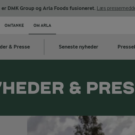
ni er DMK Group og Arla Foods fusioneret.
Læs pressemedde
OMTANKE
OM ARLA
der & Presse
Seneste nyheder
Presse
HEDER & PRE