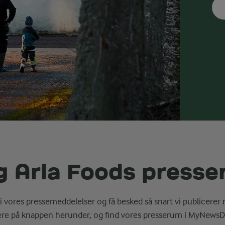
g Arla Foods press
i vores pressemeddelelser og få besked så snart vi publicerer 
ere på knappen herunder, og find vores presserum i MyNewsD