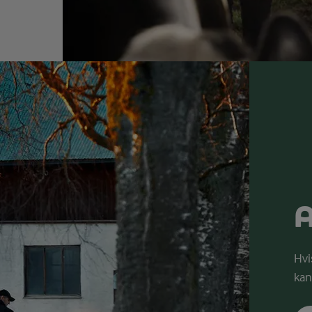
A
Hvi
kan