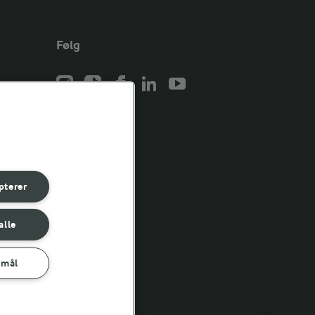
Følg
er for
er for
pterer
er for
alle
rmål