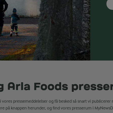
g Arla Foods press
i vores pressemeddelelser og få besked så snart vi publicerer 
ere på knappen herunder, og find vores presserum i MyNewsD