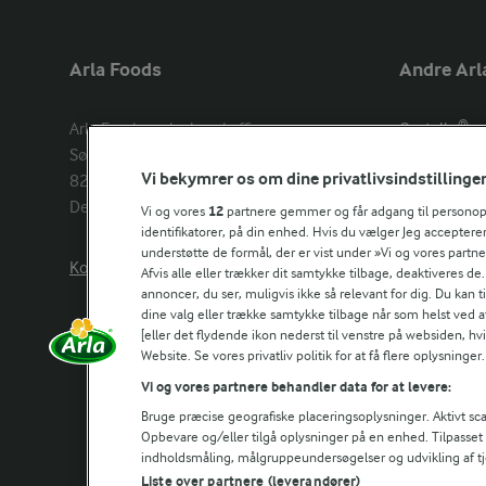
Arla Foods
Andre Arl
Arla Foods amba head office

Castello®
Sønderhøj 14, 

Lurpak®
Vi bekymrer os om dine privatlivsindstillinge
8260 Viby J 

Arla Unika
Denmark
Arla shop
Vi og vores
12
partnere gemmer og får adgang til personoply
identifikatorer, på din enhed. Hvis du vælger Jeg accepterer
understøtte de formål, der er vist under »Vi og vores partn
Kontakt os her
Arla in othe
Afvis alle eller trækker dit samtykke tilbage, deaktiveres de
annoncer, du ser, muligvis ikke så relevant for dig. Du kan 
dine valg eller trække samtykke tilbage når som helst ved a
[eller det flydende ikon nederst til venstre på websiden, hvis
Website. Se vores privatliv politik for at få flere oplysninger.
Vi og vores partnere behandler data for at levere:
Bruge præcise geografiske placeringsoplysninger. Aktivt scan
Opbevare og/eller tilgå oplysninger på en enhed. Tilpasse
indholdsmåling, målgruppeundersøgelser og udvikling af tj
Liste over partnere (leverandører)