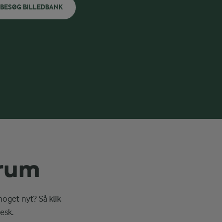
BESØG BILLEDBANK
erum
noget nyt? Så klik
esk.