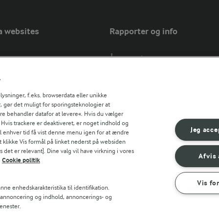
a websites
Rapporter og info
Årsrapport
FarmAhead™ Check rapport
r
Andelshaverinfo: Mælkepris
Fødevarestyrelsens smiley-rapport
sninger, f.eks. browserdata eller unikke
, gør det muligt for sporingsteknologier at
Arla Foods
ere behandler datafor at levere«. Hvis du vælger
Fødevarestyrelsens smiley-rapport
r countries
. Hvis trackere er deaktiveret, er noget indhold og
Jörd
Jeg acce
til enhver tid få vist denne menu igen for at ændre
Fødevarestyrelsens smiley-rapport
t klikke Vis formål på linket nederst på websiden
 det er relevant]. Dine valg vil have virkning i vores
Lurpak PB
Afvis 
Cookie politik
Vis fo
ne enhedskarakteristika til identifikation.
t annoncering og indhold, annoncerings- og
enester.