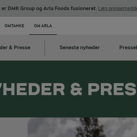
ni er DMK Group og Arla Foods fusioneret.
Læs pressemedde
OMTANKE
OM ARLA
der & Presse
Seneste nyheder
Presse
HEDER & PRE