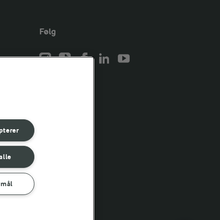
Følg
er for
er for
pterer
er for
alle
rmål