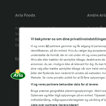
Arla Foods
Andre Arl
Arla Foods amba head office

Castello®
Sønderhøj 14, 

Lurpak®
Vi bekymrer os om dine privatlivsindstillinge
8260 Viby J 

Arla Unika
Denmark
Arla shop
Vi og vores
12
partnere gemmer og får adgang til personoply
identifikatorer, på din enhed. Hvis du vælger Jeg accepterer
understøtte de formål, der er vist under »Vi og vores partn
Kontakt os her
Arla in othe
Afvis alle eller trækker dit samtykke tilbage, deaktiveres de
annoncer, du ser, muligvis ikke så relevant for dig. Du kan 
dine valg eller trække samtykke tilbage når som helst ved a
[eller det flydende ikon nederst til venstre på websiden, hvis
Website. Se vores privatliv politik for at få flere oplysninger.
Vi og vores partnere behandler data for at levere:
Bruge præcise geografiske placeringsoplysninger. Aktivt scan
Opbevare og/eller tilgå oplysninger på en enhed. Tilpasse
indholdsmåling, målgruppeundersøgelser og udvikling af tj
Liste over partnere (leverandører)