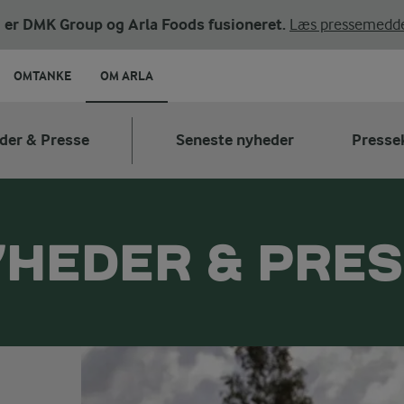
ni er DMK Group og Arla Foods fusioneret.
Læs pressemedde
OMTANKE
OM ARLA
der & Presse
Seneste nyheder
Presse
HEDER & PRE