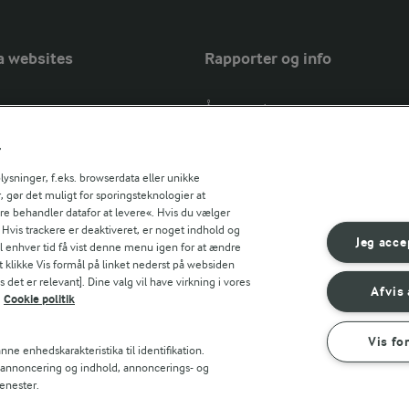
a websites
Rapporter og info
Årsrapport
FarmAhead™ Check rapport
r
Andelshaverinfo: Mælkepris
Fødevarestyrelsens smiley-rapport
sninger, f.eks. browserdata eller unikke
, gør det muligt for sporingsteknologier at
Arla Foods
ere behandler datafor at levere«. Hvis du vælger
Fødevarestyrelsens smiley-rapport
r countries
. Hvis trackere er deaktiveret, er noget indhold og
Jörd
Jeg acce
til enhver tid få vist denne menu igen for at ændre
Fødevarestyrelsens smiley-rapport
t klikke Vis formål på linket nederst på websiden
 det er relevant]. Dine valg vil have virkning i vores
Lurpak PB
Afvis 
Cookie politik
Vis fo
ne enhedskarakteristika til identifikation.
t annoncering og indhold, annoncerings- og
enester.