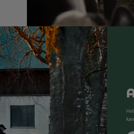
A
Hvi
kan