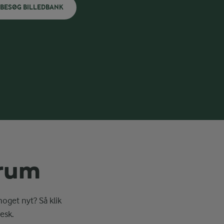
BESØG BILLEDBANK
erum
noget nyt? Så klik
esk.