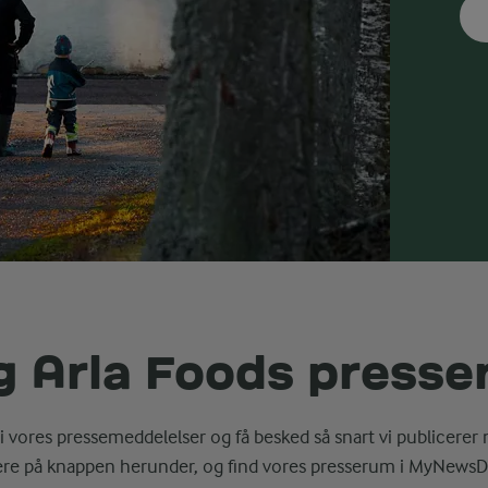
g Arla Foods press
i vores pressemeddelelser og få besked så snart vi publicerer 
ere på knappen herunder, og find vores presserum i MyNewsD