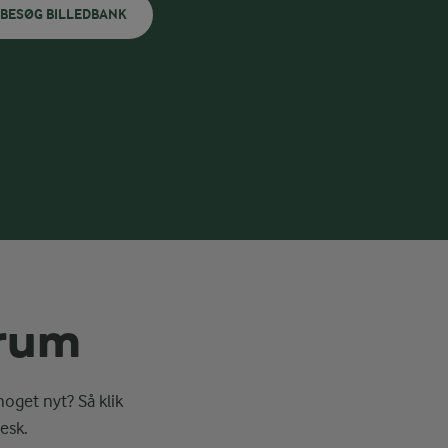
BESØG BILLEDBANK
erum
noget nyt? Så klik
esk.