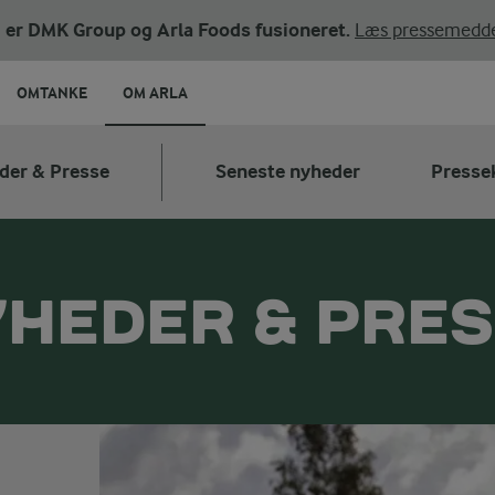
ni er DMK Group og Arla Foods fusioneret.
Læs pressemedde
OMTANKE
OM ARLA
der & Presse
Seneste nyheder
Presse
HEDER & PRE