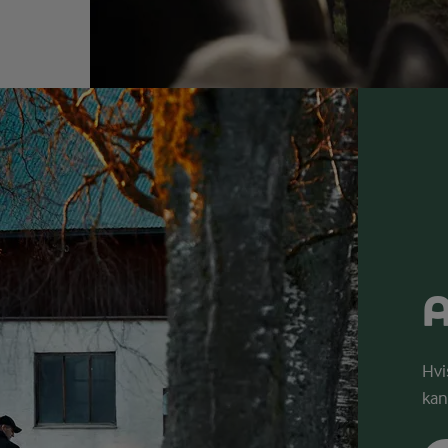
A
Hvi
kan