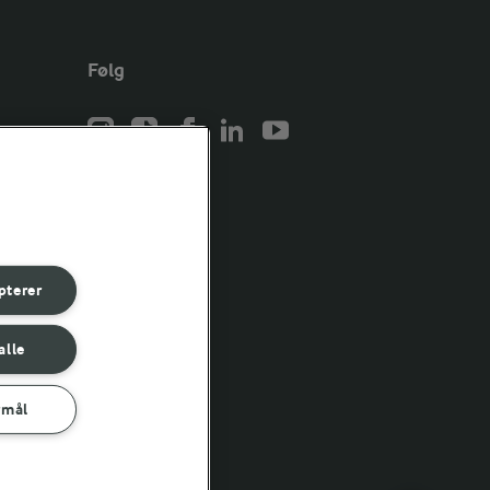
Følg
er for
er for
pterer
er for
alle
rmål