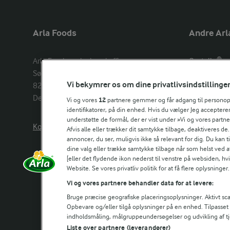
Arla Foods
Andre Arl
Arla Foods amba head office

Castello®
Sønderhøj 14, 

Lurpak®
Vi bekymrer os om dine privatlivsindstillinge
8260 Viby J 

Arla Unika
Denmark
Arla shop
Vi og vores
12
partnere gemmer og får adgang til personoply
identifikatorer, på din enhed. Hvis du vælger Jeg accepterer
understøtte de formål, der er vist under »Vi og vores partn
Kontakt os her
Arla in othe
Afvis alle eller trækker dit samtykke tilbage, deaktiveres de
annoncer, du ser, muligvis ikke så relevant for dig. Du kan 
dine valg eller trække samtykke tilbage når som helst ved a
[eller det flydende ikon nederst til venstre på websiden, hvis
Website. Se vores privatliv politik for at få flere oplysninger.
Vi og vores partnere behandler data for at levere:
Bruge præcise geografiske placeringsoplysninger. Aktivt scan
Opbevare og/eller tilgå oplysninger på en enhed. Tilpasse
indholdsmåling, målgruppeundersøgelser og udvikling af tj
Liste over partnere (leverandører)