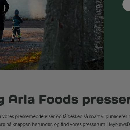
g Arla Foods press
i vores pressemeddelelser og få besked så snart vi publicerer 
ere på knappen herunder, og find vores presserum i MyNewsD