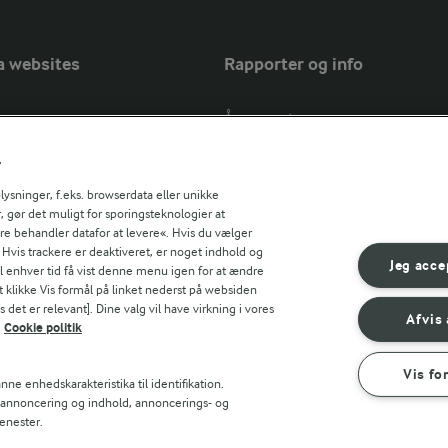
a websites
Rapporter og info
Årsrapport
FarmAhead™ Check rapport
r
Andelshaverinfo: Mælkepris
Fødevarestyrelsens smiley-rapport
sninger, f.eks. browserdata eller unikke
, gør det muligt for sporingsteknologier at
Arla Foods
ere behandler datafor at levere«. Hvis du vælger
Fødevarestyrelsens smiley-rapport
r countries
. Hvis trackere er deaktiveret, er noget indhold og
Jörd
Jeg acce
til enhver tid få vist denne menu igen for at ændre
Fødevarestyrelsens smiley-rapport
t klikke Vis formål på linket nederst på websiden
 det er relevant]. Dine valg vil have virkning i vores
Lurpak PB
Afvis 
Cookie politik
Vis fo
ne enhedskarakteristika til identifikation.
t annoncering og indhold, annoncerings- og
enester.