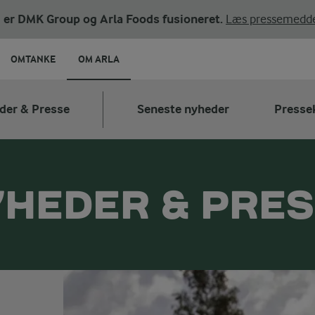
ni er DMK Group og Arla Foods fusioneret.
Læs pressemedde
OMTANKE
OM ARLA
der & Presse
Seneste nyheder
Presse
HEDER & PRE