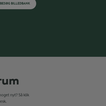
BESØG BILLEDBANK
erum
noget nyt? Så klik
esk.