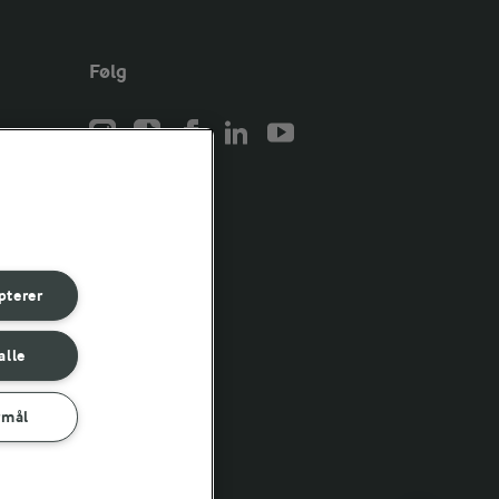
Følg
er for
er for
pterer
er for
alle
rmål