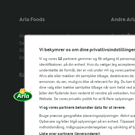
Arla Foods
Andre Arl
Arla Foods amba head office

Castello®
Sønderhøj 14, 

Lurpak®
Vi bekymrer os om dine privatlivsindstillinge
8260 Viby J 

Arla Unika
Denmark
Arla shop
Vi og vores
12
partnere gemmer og får adgang til personoply
identifikatorer, på din enhed. Hvis du vælger Jeg accepterer
understøtte de formål, der er vist under »Vi og vores partn
Kontakt os her
Arla in othe
Afvis alle eller trækker dit samtykke tilbage, deaktiveres de
annoncer, du ser, muligvis ikke så relevant for dig. Du kan 
dine valg eller trække samtykke tilbage når som helst ved a
[eller det flydende ikon nederst til venstre på websiden, hvis
Website. Se vores privatliv politik for at få flere oplysninger.
Vi og vores partnere behandler data for at levere:
Bruge præcise geografiske placeringsoplysninger. Aktivt scan
Opbevare og/eller tilgå oplysninger på en enhed. Tilpasse
indholdsmåling, målgruppeundersøgelser og udvikling af tj
Liste over partnere (leverandører)