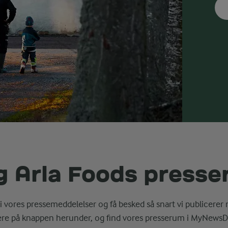
g Arla Foods press
i vores pressemeddelelser og få besked så snart vi publicerer 
ere på knappen herunder, og find vores presserum i MyNewsD