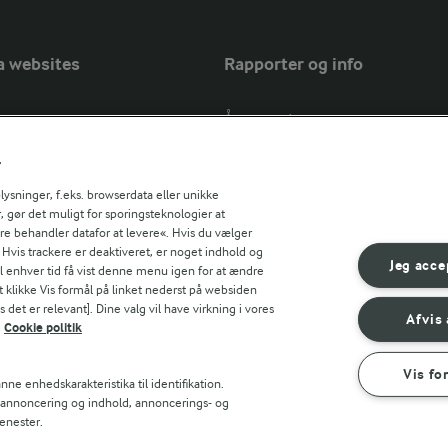
a websites
Rapporter og info
Årsrapport
FarmAhead™ Check rapport
r
Andelshaverinfo: Mælkepris
Fødevarestyrelsens smiley-rapport
sninger, f.eks. browserdata eller unikke
, gør det muligt for sporingsteknologier at
Arla Foods
ere behandler datafor at levere«. Hvis du vælger
Fødevarestyrelsens smiley-rapport
r countries
. Hvis trackere er deaktiveret, er noget indhold og
Jörd
Jeg acce
til enhver tid få vist denne menu igen for at ændre
Fødevarestyrelsens smiley-rapport
t klikke Vis formål på linket nederst på websiden
 det er relevant]. Dine valg vil have virkning i vores
Lurpak PB
Afvis 
Cookie politik
Vis fo
ne enhedskarakteristika til identifikation.
t annoncering og indhold, annoncerings- og
enester.