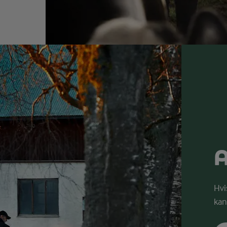
A
Hvi
kan