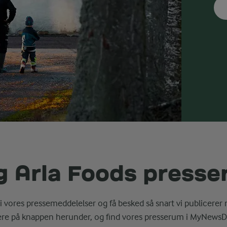
g Arla Foods press
i vores pressemeddelelser og få besked så snart vi publicerer 
ere på knappen herunder, og find vores presserum i MyNewsD