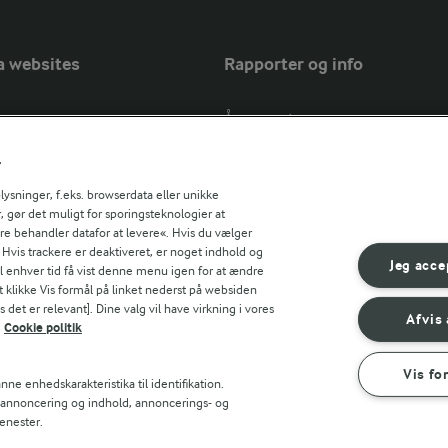
a websites
Rapporter og info
Årsrapport
FarmAhead™ Check rapport
r
Andelshaverinfo: Mælkepris
Fødevarestyrelsens smiley-rapport
sninger, f.eks. browserdata eller unikke
, gør det muligt for sporingsteknologier at
Arla Foods
ere behandler datafor at levere«. Hvis du vælger
Fødevarestyrelsens smiley-rapport
r countries
. Hvis trackere er deaktiveret, er noget indhold og
Jörd
Jeg acce
til enhver tid få vist denne menu igen for at ændre
Fødevarestyrelsens smiley-rapport
t klikke Vis formål på linket nederst på websiden
 det er relevant]. Dine valg vil have virkning i vores
Lurpak PB
Afvis 
Cookie politik
Vis fo
ne enhedskarakteristika til identifikation.
t annoncering og indhold, annoncerings- og
enester.