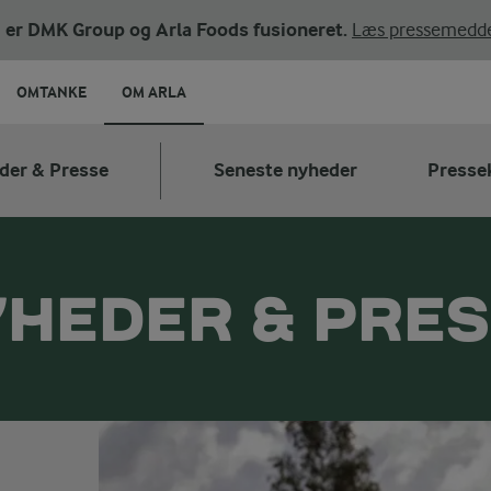
ni er DMK Group og Arla Foods fusioneret.
Læs pressemedde
OMTANKE
OM ARLA
der & Presse
Seneste nyheder
Presse
HEDER & PRE