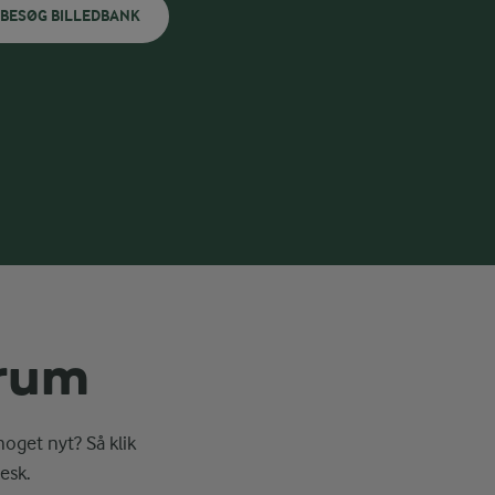
BESØG BILLEDBANK
erum
noget nyt? Så klik
esk.