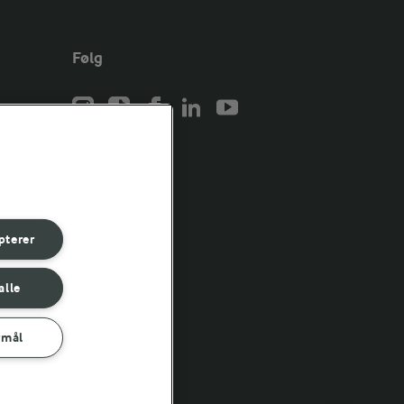
Følg
er for
er for
pterer
er for
alle
rmål