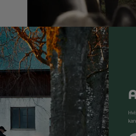
A
Hvi
kan