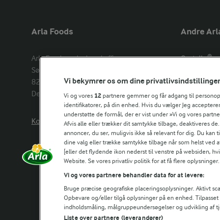
Arla Foods
Andre Arl
Arla Foods amba head office

Castello®
Sønderhøj 14, 

Lurpak®
Vi bekymrer os om dine privatlivsindstillinge
8260 Viby J 

Arla Unika
Denmark
Arla shop
Vi og vores
12
partnere gemmer og får adgang til personoply
identifikatorer, på din enhed. Hvis du vælger Jeg accepterer
understøtte de formål, der er vist under »Vi og vores partn
Kontakt os her
Arla in othe
Afvis alle eller trækker dit samtykke tilbage, deaktiveres de
annoncer, du ser, muligvis ikke så relevant for dig. Du kan 
dine valg eller trække samtykke tilbage når som helst ved a
[eller det flydende ikon nederst til venstre på websiden, hvis
Website. Se vores privatliv politik for at få flere oplysninger.
Vi og vores partnere behandler data for at levere:
Bruge præcise geografiske placeringsoplysninger. Aktivt scan
Opbevare og/eller tilgå oplysninger på en enhed. Tilpasse
indholdsmåling, målgruppeundersøgelser og udvikling af tj
Liste over partnere (leverandører)