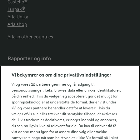
Castello®
Lurpak®
Arla Unika
Arla shop
Arla in other countries
Rapporter og info
Vi bekymrer os om dine privatlivsindstillinger
Årsrapport
FarmAhead™ Check rapport
Vi og vores
12
partnere gemmer og får adgang til
personoplysninger, f.eks. browserdata eller unikke identifikatorer,
Andelshaverinfo: Mælkepris
på din enhed. Hvis du vælger Jeg accepterer, gør det muligt for
Fødevarestyrelsens smiley-rapporter for Arla Foods
sporingsteknologier at understøtte de formål, der er vist under
Fødevarestyrelsens smiley-rapporter for Jörd
»Vi og vores partnere behandler datafor at levere«. Hvis du
Fødevarestyrelsens smiley-rapporter for Lurpak PB
vælger Afvis alle eller trækker dit samtykke tilbage, deaktiveres
de. Hvis trackere er deaktiveret, er noget indhold og annoncer,
du ser, muligvis ikke så relevant for dig. Du kan til enhver tid få
vist denne menu igen for at ændre dine valg eller trække
samtykke tilbage når som helst ved at klikke Vis formål på linket
Følg