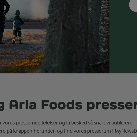
g Arla Foods press
i vores pressemeddelelser og få besked så snart vi publicerer 
ere på knappen herunder, og find vores presserum i MyNewsD