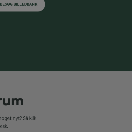
BESØG BILLEDBANK
erum
noget nyt? Så klik
esk.