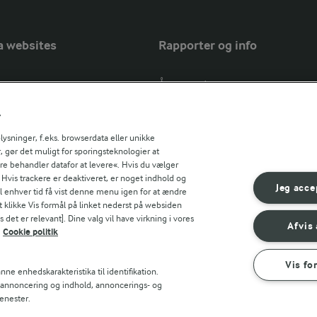
a websites
Rapporter og info
Årsrapport
FarmAhead™ Check rapport
r
Andelshaverinfo: Mælkepris
Fødevarestyrelsens smiley-rapport
sninger, f.eks. browserdata eller unikke
, gør det muligt for sporingsteknologier at
Arla Foods
ere behandler datafor at levere«. Hvis du vælger
Fødevarestyrelsens smiley-rapport
r countries
. Hvis trackere er deaktiveret, er noget indhold og
Jörd
Jeg acce
til enhver tid få vist denne menu igen for at ændre
Fødevarestyrelsens smiley-rapport
t klikke Vis formål på linket nederst på websiden
 det er relevant]. Dine valg vil have virkning i vores
Lurpak PB
Afvis 
Cookie politik
Vis fo
ne enhedskarakteristika til identifikation.
t annoncering og indhold, annoncerings- og
enester.