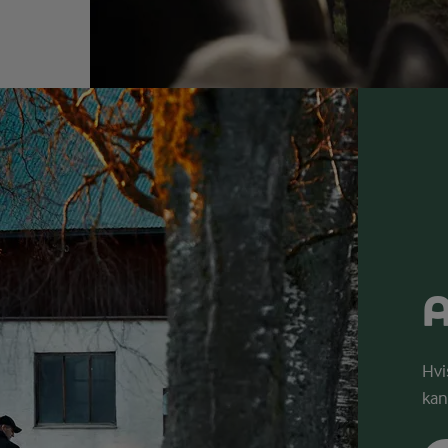
A
Hvi
kan