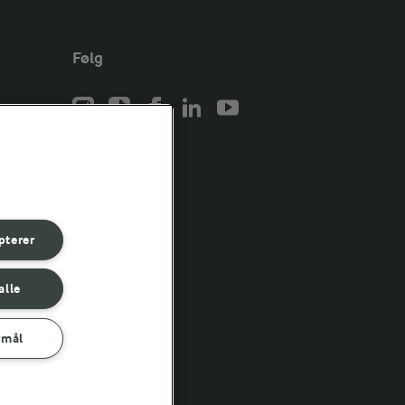
Følg
er for
er for
pterer
er for
alle
rmål