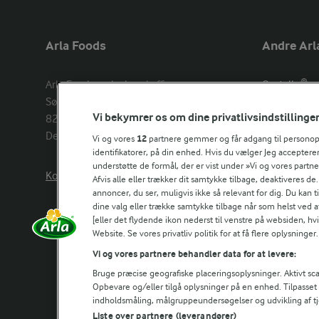
Arla Foods
Andre Arl
Arla Foods amba head office

Castello®
Sønderhøj 14, 

Lurpak®
Vi bekymrer os om dine privatlivsindstillinge
8260 Viby J 

Arla Unika
Denmark
Arla shop
Vi og vores
12
partnere gemmer og får adgang til personoply
identifikatorer, på din enhed. Hvis du vælger Jeg accepterer
understøtte de formål, der er vist under »Vi og vores partn
Kontakt os her
Arla in othe
Afvis alle eller trækker dit samtykke tilbage, deaktiveres de
annoncer, du ser, muligvis ikke så relevant for dig. Du kan 
dine valg eller trække samtykke tilbage når som helst ved a
[eller det flydende ikon nederst til venstre på websiden, hvis
Website. Se vores privatliv politik for at få flere oplysninger.
Vi og vores partnere behandler data for at levere:
Bruge præcise geografiske placeringsoplysninger. Aktivt scan
Opbevare og/eller tilgå oplysninger på en enhed. Tilpasse
indholdsmåling, målgruppeundersøgelser og udvikling af tj
Liste over partnere (leverandører)