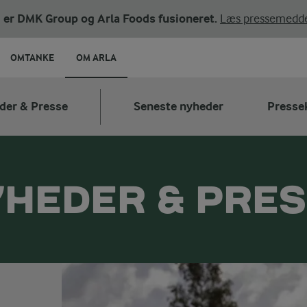
ni er DMK Group og Arla Foods fusioneret.
Læs pressemedde
OMTANKE
OM ARLA
der & Presse
Seneste nyheder
Presse
HEDER & PRE