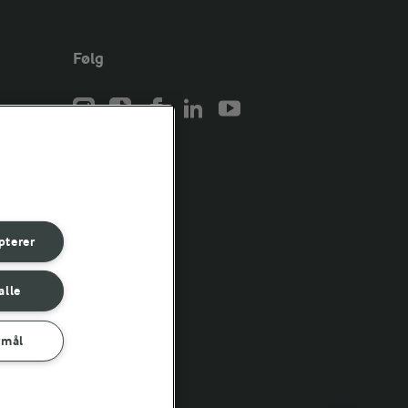
Følg
er for
er for
pterer
er for
alle
rmål