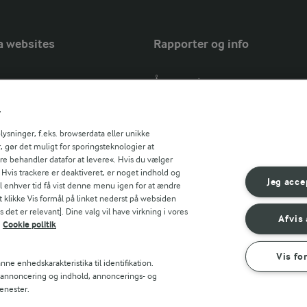
a websites
Rapporter og info
Årsrapport
FarmAhead™ Check rapport
r
Andelshaverinfo: Mælkepris
Fødevarestyrelsens smiley-rapport
sninger, f.eks. browserdata eller unikke
, gør det muligt for sporingsteknologier at
Arla Foods
ere behandler datafor at levere«. Hvis du vælger
Fødevarestyrelsens smiley-rapport
r countries
. Hvis trackere er deaktiveret, er noget indhold og
Jörd
Jeg acce
til enhver tid få vist denne menu igen for at ændre
Fødevarestyrelsens smiley-rapport
t klikke Vis formål på linket nederst på websiden
 det er relevant]. Dine valg vil have virkning i vores
Lurpak PB
Afvis 
Cookie politik
Vis fo
ne enhedskarakteristika til identifikation.
t annoncering og indhold, annoncerings- og
enester.