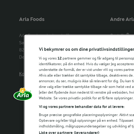
Arla Foods
Andre Arl
Arla Foods amba head office

Castello®
Sønderhøj 14, 

Lurpak®
Vi bekymrer os om dine privatlivsindstillinge
8260 Viby J 

Arla Unika
Denmark
Arla shop
Vi og vores
12
partnere gemmer og får adgang til personoply
identifikatorer, på din enhed. Hvis du vælger Jeg accepterer
understøtte de formål, der er vist under »Vi og vores partn
Kontakt os her
Arla in othe
Afvis alle eller trækker dit samtykke tilbage, deaktiveres de
annoncer, du ser, muligvis ikke så relevant for dig. Du kan 
dine valg eller trække samtykke tilbage når som helst ved a
[eller det flydende ikon nederst til venstre på websiden, hvis
Website. Se vores privatliv politik for at få flere oplysninger.
Vi og vores partnere behandler data for at levere:
Bruge præcise geografiske placeringsoplysninger. Aktivt scan
Opbevare og/eller tilgå oplysninger på en enhed. Tilpasse
indholdsmåling, målgruppeundersøgelser og udvikling af tj
Liste over partnere (leverandører)