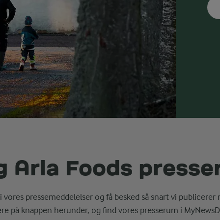
g Arla Foods press
i vores pressemeddelelser og få besked så snart vi publicerer 
ere på knappen herunder, og find vores presserum i MyNewsD