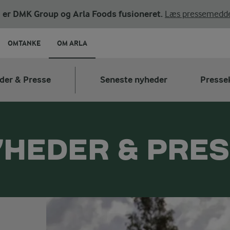
ni er DMK Group og Arla Foods fusioneret.
Læs pressemedde
OMTANKE
OM ARLA
der & Presse
Seneste nyheder
Presse
HEDER & PRE