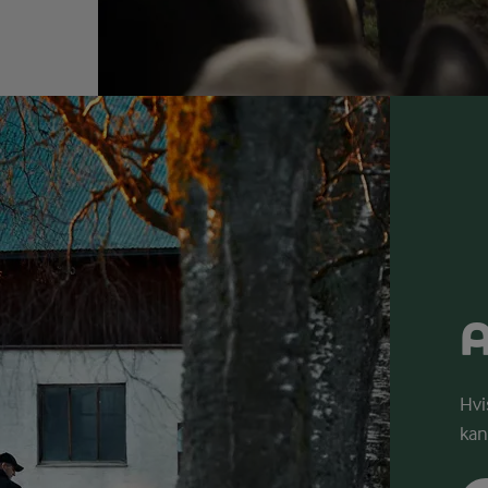
A
Hvi
kan