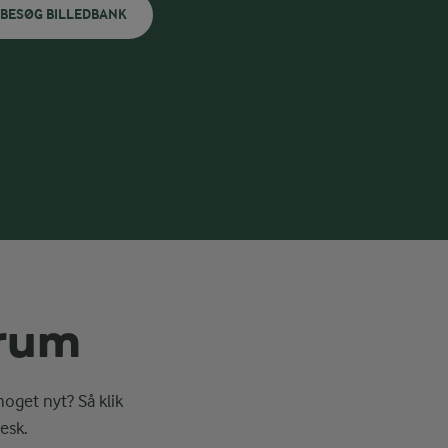
BESØG BILLEDBANK
erum
noget nyt? Så klik
esk.