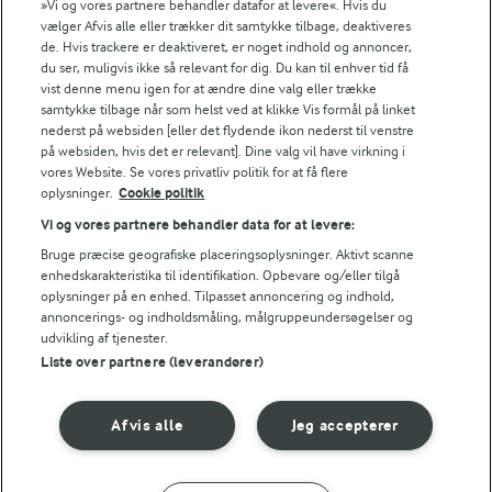
»Vi og vores partnere behandler datafor at levere«. Hvis du
Årsrapport
vælger Afvis alle eller trækker dit samtykke tilbage, deaktiveres
de. Hvis trackere er deaktiveret, er noget indhold og annoncer,
FarmAhead™ Check rapport
du ser, muligvis ikke så relevant for dig. Du kan til enhver tid få
Andelshaverinfo: Mælkepris
vist denne menu igen for at ændre dine valg eller trække
Fødevarestyrelsens smiley-rapporter for Arla Foods
samtykke tilbage når som helst ved at klikke Vis formål på linket
Fødevarestyrelsens smiley-rapporter for Jörd
nederst på websiden [eller det flydende ikon nederst til venstre
Fødevarestyrelsens smiley-rapporter for Lurpak PB
på websiden, hvis det er relevant]. Dine valg vil have virkning i
vores Website. Se vores privatliv politik for at få flere
oplysninger.
Cookie politik
Følg
Vi og vores partnere behandler data for at levere:
Bruge præcise geografiske placeringsoplysninger. Aktivt scanne
enhedskarakteristika til identifikation. Opbevare og/eller tilgå
oplysninger på en enhed. Tilpasset annoncering og indhold,
annoncerings- og indholdsmåling, målgruppeundersøgelser og
udvikling af tjenester.
Vælg en anden cookies
Liste over partnere (leverandører)
Cookie politik
Afvis alle
Jeg accepterer
Betingelser for brug
Håndtering af personlige oplysninger