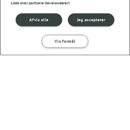
Liste over partnere (leverandører)
Afvis alle
Jeg accepterer
Vis formål
30 MIN
Grillede
Oksemørbrad med
mørbradbøffer med
pommes Anna og
parmaskinke og
baconsauce
edamame-bønnesalat
(12)
(72)