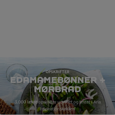
OPSKRIFTER
EDAMAMEBØNNER +
MØRBRAD
3.000 lækre opskrifter udviklet og testet i Arla
Inspirationskøkken