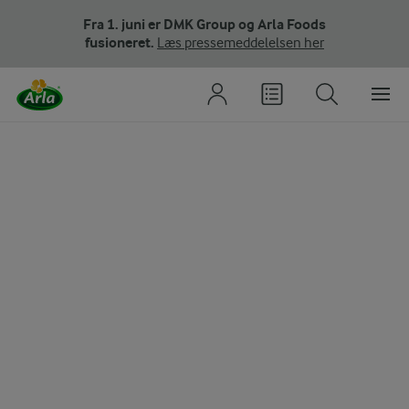
Fra 1. juni er DMK Group og Arla Foods
fusioneret.
Læs pressemeddelelsen her