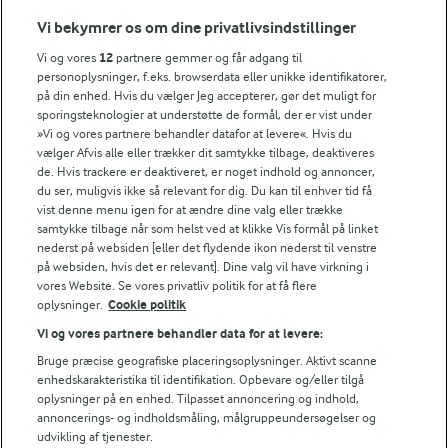
Vi bekymrer os om dine privatlivsindstillinger
Søg på kategori
Vi og vores
12
partnere gemmer og får adgang til
Indtast søgeord for at søge
personoplysninger, f.eks. browserdata eller unikke identifikatorer,
på din enhed. Hvis du vælger Jeg accepterer, gør det muligt for
FILTRE
sporingsteknologier at understøtte de formål, der er vist under
»Vi og vores partnere behandler datafor at levere«. Hvis du
vælger Afvis alle eller trækker dit samtykke tilbage, deaktiveres
de. Hvis trackere er deaktiveret, er noget indhold og annoncer,
du ser, muligvis ikke så relevant for dig. Du kan til enhver tid få
vist denne menu igen for at ændre dine valg eller trække
Se alle vores opskrifter
samtykke tilbage når som helst ved at klikke Vis formål på linket
nederst på websiden [eller det flydende ikon nederst til venstre
på websiden, hvis det er relevant]. Dine valg vil have virkning i
Popularitet
vores Website. Se vores privatliv politik for at få flere
oplysninger.
Cookie politik
Vi og vores partnere behandler data for at levere:
Bruge præcise geografiske placeringsoplysninger. Aktivt scanne
enhedskarakteristika til identifikation. Opbevare og/eller tilgå
oplysninger på en enhed. Tilpasset annoncering og indhold,
annoncerings- og indholdsmåling, målgruppeundersøgelser og
udvikling af tjenester.