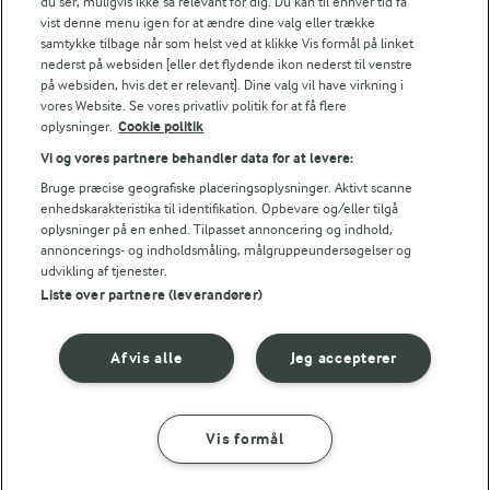
du ser, muligvis ikke så relevant for dig. Du kan til enhver tid få
vist denne menu igen for at ændre dine valg eller trække
samtykke tilbage når som helst ved at klikke Vis formål på linket
nederst på websiden [eller det flydende ikon nederst til venstre
på websiden, hvis det er relevant]. Dine valg vil have virkning i
vores Website. Se vores privatliv politik for at få flere
oplysninger.
Cookie politik
Vi og vores partnere behandler data for at levere:
Bruge præcise geografiske placeringsoplysninger. Aktivt scanne
enhedskarakteristika til identifikation. Opbevare og/eller tilgå
oplysninger på en enhed. Tilpasset annoncering og indhold,
annoncerings- og indholdsmåling, målgruppeundersøgelser og
udvikling af tjenester.
Liste over partnere (leverandører)
3 TIMER 25 MIN
1 TIME 30 MIN
Romfromage
Kirsebærmousse
Afvis alle
Jeg accepterer
(38)
(23)
Vis formål