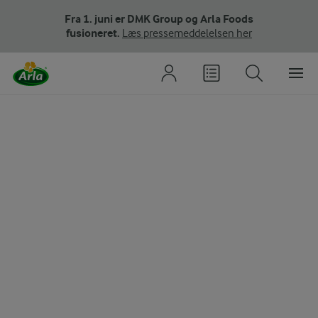
Fra 1. juni er DMK Group og Arla Foods
fusioneret.
Læs pressemeddelelsen her