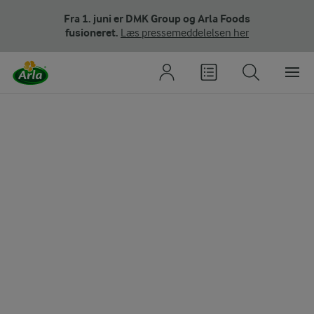
Fra 1. juni er DMK Group og Arla Foods
fusioneret.
Læs pressemeddelelsen her