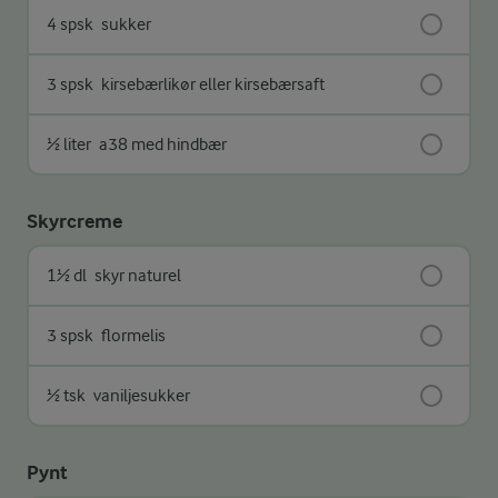
4 spsk
sukker
3 spsk
kirsebærlikør eller kirsebærsaft
½ liter
a38 med hindbær
Skyrcreme
1½ dl
skyr naturel
3 spsk
flormelis
½ tsk
vaniljesukker
Pynt