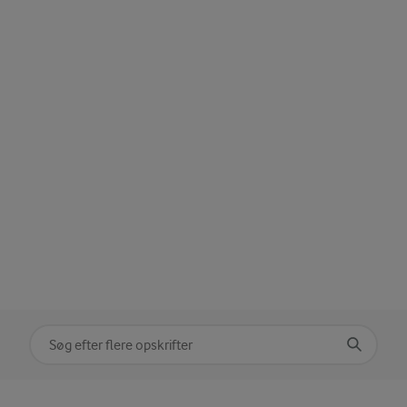
Søg på kategori
Indtast søgeord for at søge