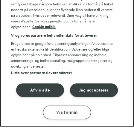
ENERGI PR 100 G
samtykke tilbage når som helst ved at klikke Vis formål på linket
nederst på websiden [eller det flydende ikon nederst til venstre
på websiden, hvis det er relevant]. Dine valg vil have virkning i
0 g
Fiber:
vores Website. Se vores privatliv politik for at få flere
oplysninger.
Cookie politik
6 g
Protein:
Vi og vores partnere behandler data for at levere:
Bruge præcise geografiske placeringsoplysninger. Aktivt scanne
enhedskarakteristika til identifikation. Opbevare og/eller tilgå
0,3 g
Fedt:
oplysninger på en enhed. Tilpasset annoncering og indhold,
annoncerings- og indholdsmåling, målgruppeundersøgelser og
15,5 g
Kulhydrat:
udvikling af tjenester.
Liste over partnere (leverandører)
Afvis alle
Jeg accepterer
30 MIN
Vis formål
SÅDAN GØR DU
INGREDIENSER
Hindbær fool
(35)