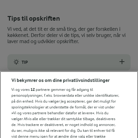
Tips til opskriften
Vi ved, at det tit er de små ting, der gør forskellen i
køkkenet. Derfor deler vi de tips, vi selv bruger, når vi
laver mad og udvikler opskrifter.
TIP
Kirsebærlikøren kan skiftes ud med fx kirsebærsaft.
Vi bekymrer os om dine privatlivsindstillinger
NÆRINGSINDHOLD, PR 100 G
Vi og vores
12
partnere gemmer og får adgang til
personoplysninger, f.eks. browserdata eller unikke identifikatorer,
Energiindhold:
på din enhed. Hvis du vælger Jeg accepterer, gør det muligt for
Nem dessert med hindbær, A38 og piskefløde.
sporingsteknologier at understøtte de formål, der er vist under
404 kJ / 96 kcal
»Vi og vores partnere behandler datafor at levere«. Hvis du
vælger Afvis alle eller trækker dit samtykke tilbage, deaktiveres
de. Hvis trackere er deaktiveret, er noget indhold og annoncer,
Energifordeling
du ser, muligvis ikke så relevant for dig. Du kan til enhver tid få
vist denne menu igen for at ændre dine valg eller trække