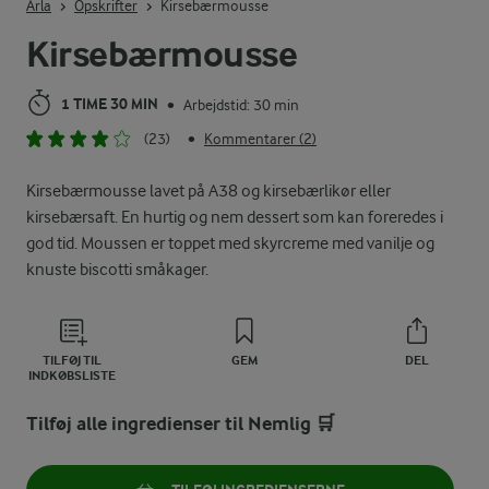
Arla
Opskrifter
Kirsebærmousse
Kirsebærmousse
1 TIME 30 MIN
Arbejdstid: 30 min
•
(23)
Kommentarer (2)
•
Kirsebærmousse lavet på A38 og kirsebærlikør eller
kirsebærsaft. En hurtig og nem dessert som kan foreredes i
god tid. Moussen er toppet med skyrcreme med vanilje og
knuste biscotti småkager.
TILFØJ TIL
GEM
DEL
INDKØBSLISTE
Tilføj alle ingredienser til Nemlig 🛒