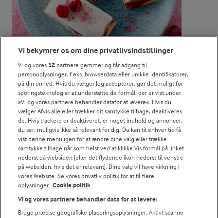
5,2 g
Fedt:
9,9 g
Kulhydrat:
Vi bekymrer os om dine privatlivsindstillinger
Vi og vores
12
partnere gemmer og får adgang til
personoplysninger, f.eks. browserdata eller unikke identifikatorer,
på din enhed. Hvis du vælger Jeg accepterer, gør det muligt for
sporingsteknologier at understøtte de formål, der er vist under
2 TIMER 10 MIN
»Vi og vores partnere behandler datafor at levere«. Hvis du
Hindbærsnitter
vælger Afvis alle eller trækker dit samtykke tilbage, deaktiveres
de. Hvis trackere er deaktiveret, er noget indhold og annoncer,
(1279)
du ser, muligvis ikke så relevant for dig. Du kan til enhver tid få
vist denne menu igen for at ændre dine valg eller trække
samtykke tilbage når som helst ved at klikke Vis formål på linket
nederst på websiden [eller det flydende ikon nederst til venstre
på websiden, hvis det er relevant]. Dine valg vil have virkning i
vores Website. Se vores privatliv politik for at få flere
oplysninger.
Cookie politik
For at se denne video skal du give tilladelse
til de nødvendige cookies.
Vi og vores partnere behandler data for at levere:
Bruge præcise geografiske placeringsoplysninger. Aktivt scanne
GIV TILLADELSE HER