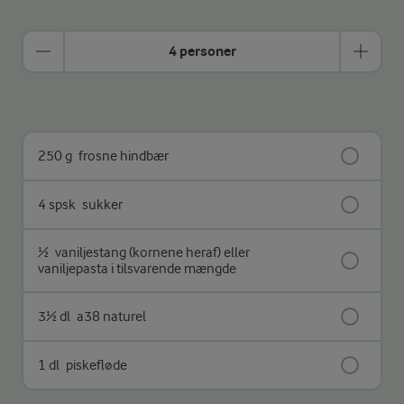
4 personer
250 g
frosne hindbær
4 spsk
sukker
½
vaniljestang (kornene heraf) eller
vaniljepasta i tilsvarende mængde
3½ dl
a38 naturel
1 dl
piskefløde