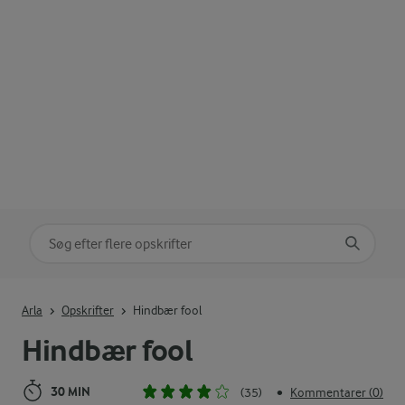
Søg på kategori
Indtast søgeord for at søge
Arla
Opskrifter
Hindbær fool
Hindbær fool
30 MIN
(35)
Kommentarer (0)
•