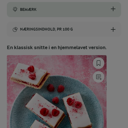
BEMÆRK
Fødevarestyrelsen anbefaler i perioder, at man koger frosne b
NÆRINGSINDHOLD, PR 100 G
Energiindhold:
En klassisk snitte i en hjemmelavet version.
407 kJ / 97 kcal
Energifordeling
ENERGI PR 100 G
1,2 g
Fiber:
2,7 g
Protein: