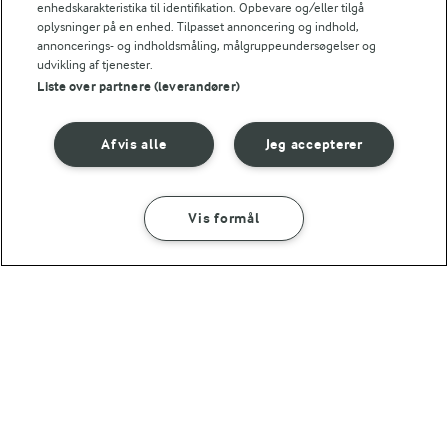
enhedskarakteristika til identifikation. Opbevare og/eller tilgå
oplysninger på en enhed. Tilpasset annoncering og indhold,
annoncerings- og indholdsmåling, målgruppeundersøgelser og
udvikling af tjenester.
Liste over partnere (leverandører)
RELATERET VIDEO
Sådan flækker du en vaniljestang
Afvis alle
Jeg accepterer
Se hvordan du får kornene ud af en vaniljestang med
Karolines Køkkenskole – og få inspiration til hjemmelavet
vaniljesukker.
Vis formål
SÅDAN GØR DU
INGREDIENSER
30 MIN
Hindbær fool
LAKTOSEFRI MADLAVNING
Få tips til madlavning uden
laktose