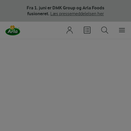
Fra 1. juni er DMK Group og Arla Foods
fusioneret.
Læs pressemeddelelsen her