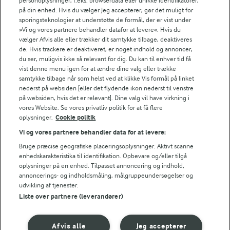
personoplysninger, f.eks. browserdata eller unikke identifikatorer,
FILTRE
på din enhed. Hvis du vælger Jeg accepterer, gør det muligt for
sporingsteknologier at understøtte de formål, der er vist under
»Vi og vores partnere behandler datafor at levere«. Hvis du
vælger Afvis alle eller trækker dit samtykke tilbage, deaktiveres
de. Hvis trackere er deaktiveret, er noget indhold og annoncer,
du ser, muligvis ikke så relevant for dig. Du kan til enhver tid få
vist denne menu igen for at ændre dine valg eller trække
Se alle vores opskrifter
samtykke tilbage når som helst ved at klikke Vis formål på linket
nederst på websiden [eller det flydende ikon nederst til venstre
på websiden, hvis det er relevant]. Dine valg vil have virkning i
Popularitet
vores Website. Se vores privatliv politik for at få flere
oplysninger.
Cookie politik
Vi og vores partnere behandler data for at levere:
Bruge præcise geografiske placeringsoplysninger. Aktivt scanne
enhedskarakteristika til identifikation. Opbevare og/eller tilgå
oplysninger på en enhed. Tilpasset annoncering og indhold,
annoncerings- og indholdsmåling, målgruppeundersøgelser og
udvikling af tjenester.
Liste over partnere (leverandører)
Afvis alle
Jeg accepterer