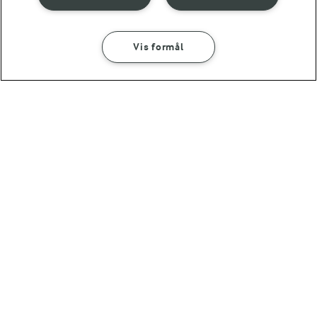
1 TIME
5 TIMER 45 MIN
Vis formål
Kokoskage med bær
Islagkage med kokos
og limefløde
og bagt ananas
(58)
(3)
OMTANKE
ANDELSSELSKABET