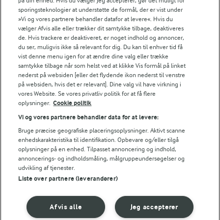
på din enhed. Hvis du vælger Jeg accepterer, gør det muligt for
Kom ananasternene i en bradepande (ca. 22 x 30
sporingsteknologier at understøtte de formål, der er vist under
»Vi og vores partnere behandler datafor at levere«. Hvis du
cm). Drys med sukker og bag dem midt i ovnen ca.
vælger Afvis alle eller trækker dit samtykke tilbage, deaktiveres
½ time ved 200°.
de. Hvis trackere er deaktiveret, er noget indhold og annoncer,
du ser, muligvis ikke så relevant for dig. Du kan til enhver tid få
Lad ananasternene køle lidt af og tilsæt limeskal, -
vist denne menu igen for at ændre dine valg eller trække
samtykke tilbage når som helst ved at klikke Vis formål på linket
saft og citronmelisse. Smag til.
nederst på websiden [eller det flydende ikon nederst til venstre
på websiden, hvis det er relevant]. Dine valg vil have virkning i
Ved serveringen
vores Website. Se vores privatliv politik for at få flere
oplysninger.
Cookie politik
Tag islagkagen ud af formen - træk evt. en lun kniv
Vi og vores partnere behandler data for at levere:
langs kanten. Fjern bagepapiret og stil kagen på et
Bruge præcise geografiske placeringsoplysninger. Aktivt scanne
fad.
enhedskarakteristika til identifikation. Opbevare og/eller tilgå
oplysninger på en enhed. Tilpasset annoncering og indhold,
Knæk den anden bund i pæne stykker og anret
annoncerings- og indholdsmåling, målgruppeundersøgelser og
udvikling af tjenester.
dem på og rundt om kagen.
Liste over partnere (leverandører)
Kom den lune ananas i en skål og server den til
islagkagen.
Afvis alle
Jeg accepterer