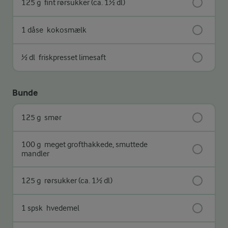
125 g
fint rørsukker (ca. 1½ dl)
1 dåse
kokosmælk
½ dl
friskpresset limesaft
Bunde
125 g
smør
100 g
meget grofthakkede, smuttede
mandler
125 g
rørsukker (ca. 1½ dl)
1 spsk
hvedemel