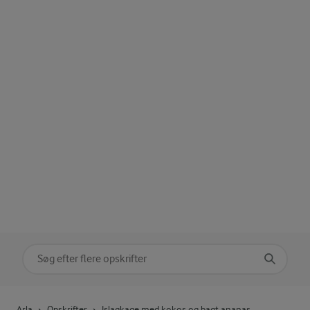
Søg på kategori
Indtast søgeord for at søge
Arla
Opskrifter
Islagkage med kokos og bagt ananas