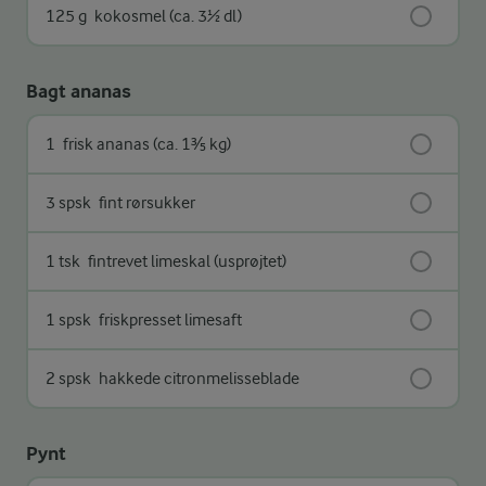
125 g
kokosmel (ca. 3½ dl)
Bagt ananas
1
frisk ananas (ca. 1⅗ kg)
3 spsk
fint rørsukker
1 tsk
fintrevet limeskal (usprøjtet)
1 spsk
friskpresset limesaft
2 spsk
hakkede citronmelisseblade
Pynt