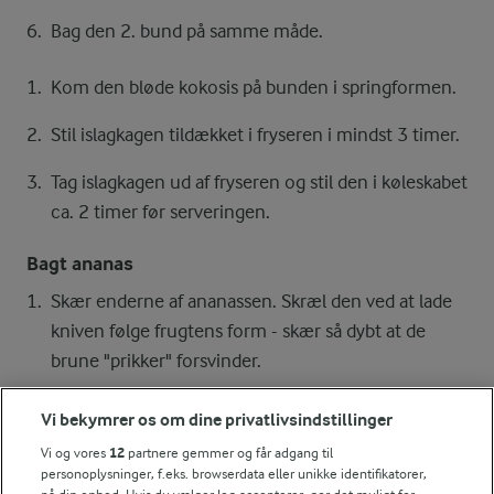
Bag den 2. bund på samme måde.
Kom den bløde kokosis på bunden i springformen.
Stil islagkagen tildækket i fryseren i mindst 3 timer.
Tag islagkagen ud af fryseren og stil den i køleskabet
ca. 2 timer før serveringen.
Bagt ananas
Skær enderne af ananassen. Skræl den ved at lade
kniven følge frugtens form - skær så dybt at de
brune "prikker" forsvinder.
Flæk ananassen i 4 både og fjern midterstokken.
Vi bekymrer os om dine privatlivsindstillinger
Skær derefter ananaskødet i små tern (ca. 900 g
Vi og vores
12
partnere gemmer og får adgang til
ananaskød).
personoplysninger, f.eks. browserdata eller unikke identifikatorer,