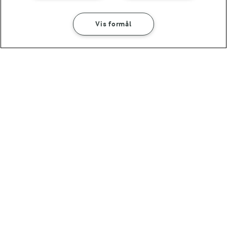
Bedømmelse
Vis formål
SÅDAN GØR DU
INGREDIENSER
1
2
3
4
5
5 TIMER 45 MIN
Islagkage med kokos og bagt
ananas
Tips til opskriften
Vi ved, at det tit er de små ting, der gør forskellen i
køkkenet. Derfor deler vi de tips, vi selv bruger, når vi
laver mad og udvikler opskrifter.
TIPS
Den bagte ananas kan også serveres kold. Bunden uden is kan f
FRYSETIP
Islagkagen kan fryses.