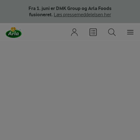
Fra 1. juni er DMK Group og Arla Foods
fusioneret.
Læs pressemeddelelsen her