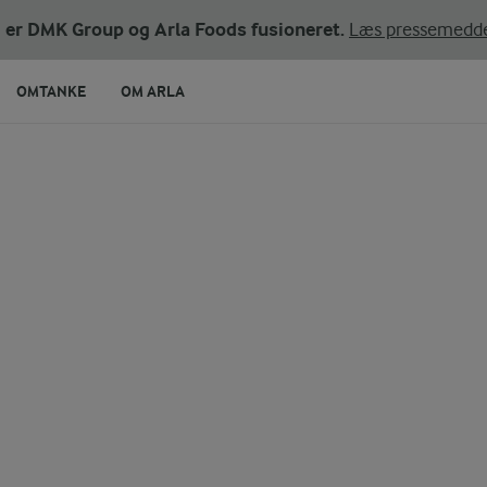
ni er DMK Group og Arla Foods fusioneret.
Læs pressemedde
OMTANKE
OM ARLA