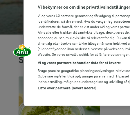
Vi bekymrer os om dine privatlivsindstillinge
Vi og vores
12
partnere gemmer og får adgang til personoply
identifikatorer, på din enhed. Hvis du vælger Jeg accepterer
understøtte de formål, der er vist under »Vi og vores partn
Afvis alle eller trækker dit samtykke tilbage, deaktiveres de
annoncer, du ser, muligvis ikke så relevant for dig. Du kan 
dine valg eller trække samtykke tilbage når som helst ved a
[eller det flydende ikon nederst til venstre på websiden, hvis
Website. Se vores privatliv politik for at få flere oplysninger.
Se alle vores opskrifter
Vi og vores partnere behandler data for at levere:
Bruge præcise geografiske placeringsoplysninger. Aktivt scan
Opbevare og/eller tilgå oplysninger på en enhed. Tilpasse
indholdsmåling, målgruppeundersøgelser og udvikling af tj
Liste over partnere (leverandører)