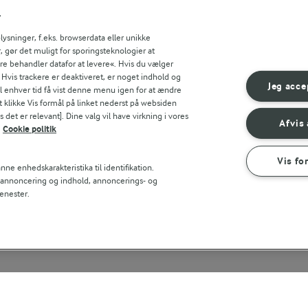
Indtast søgeord for at søge
r
FILTRE
sninger, f.eks. browserdata eller unikke
, gør det muligt for sporingsteknologier at
ere behandler datafor at levere«. Hvis du vælger
. Hvis trackere er deaktiveret, er noget indhold og
Jeg acce
til enhver tid få vist denne menu igen for at ændre
t klikke Vis formål på linket nederst på websiden
 det er relevant]. Dine valg vil have virkning i vores
Afvis 
Cookie politik
Vis fo
ne enhedskarakteristika til identifikation.
t annoncering og indhold, annoncerings- og
enester.