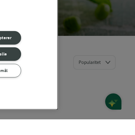
pterer
alle
Popularitet
rmål