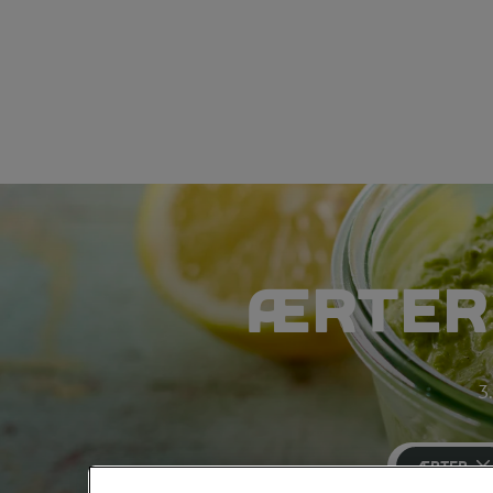
ÆRTER 
3.
ÆRTER