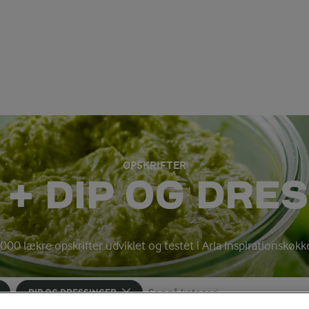
OPSKRIFTER
+ DIP OG DRE
000 lækre opskrifter udviklet og testet i Arla Inspirationskøk
DIP OG DRESSINGER
Søg på kategori