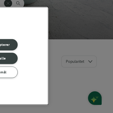
pterer
alle
Popularitet
rmål