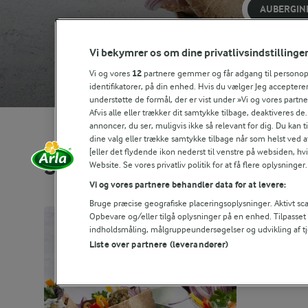
AUBERGIN
Vi bekymrer os om dine privatlivsindstillinge
Vi og vores
12
partnere gemmer og får adgang til personoply
identifikatorer, på din enhed. Hvis du vælger Jeg accepterer
understøtte de formål, der er vist under »Vi og vores partn
Afvis alle eller trækker dit samtykke tilbage, deaktiveres de
annoncer, du ser, muligvis ikke så relevant for dig. Du kan 
dine valg eller trække samtykke tilbage når som helst ved a
[eller det flydende ikon nederst til venstre på websiden, hvis
Se alle vores opskrifter
Website. Se vores privatliv politik for at få flere oplysninger.
Vi og vores partnere behandler data for at levere:
Bruge præcise geografiske placeringsoplysninger. Aktivt scan
Opbevare og/eller tilgå oplysninger på en enhed. Tilpasse
indholdsmåling, målgruppeundersøgelser og udvikling af tj
Liste over partnere (leverandører)