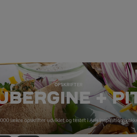
OPSKRIFTER
UBERGINE + PI
000 lækre opskrifter udviklet og testet i Arla Inspirationskøk