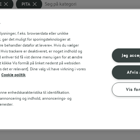
E
PITA
Søg på kategori
Indtast søgeord for at søge
FILTRE
r
sninger, f.eks. browserdata eller unikke
, gør det muligt for sporingsteknologier at
ere behandler datafor at levere«. Hvis du vælger
. Hvis trackere er deaktiveret, er noget indhold og
Jeg acce
til enhver tid få vist denne menu igen for at ændre
t klikke Vis formål på linket nederst på websiden
 det er relevant]. Dine valg vil have virkning i vores
Afvis 
Cookie politik
Vis fo
ne enhedskarakteristika til identifikation.
t annoncering og indhold, annoncerings- og
enester.