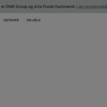
ni er DMK Group og Arla Foods fusioneret.
Læs pressemedde
OMTANKE
OM ARLA