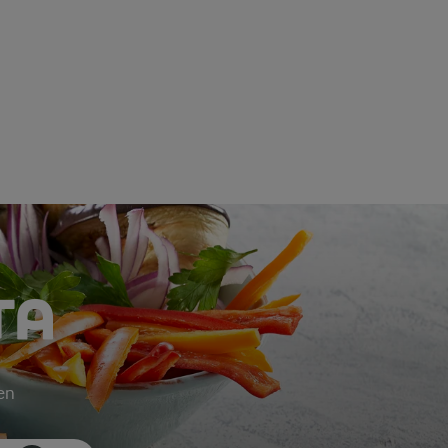
TA
ken