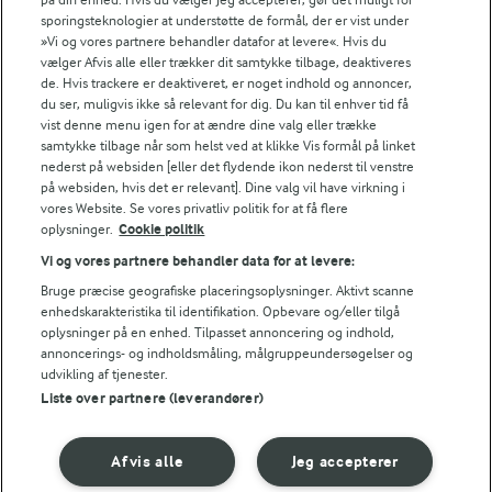
FILTRE
sporingsteknologier at understøtte de formål, der er vist under
»Vi og vores partnere behandler datafor at levere«. Hvis du
vælger Afvis alle eller trækker dit samtykke tilbage, deaktiveres
de. Hvis trackere er deaktiveret, er noget indhold og annoncer,
du ser, muligvis ikke så relevant for dig. Du kan til enhver tid få
vist denne menu igen for at ændre dine valg eller trække
Se alle vores opskrifter
samtykke tilbage når som helst ved at klikke Vis formål på linket
nederst på websiden [eller det flydende ikon nederst til venstre
på websiden, hvis det er relevant]. Dine valg vil have virkning i
Popularitet
vores Website. Se vores privatliv politik for at få flere
oplysninger.
Cookie politik
Vi og vores partnere behandler data for at levere:
Bruge præcise geografiske placeringsoplysninger. Aktivt scanne
enhedskarakteristika til identifikation. Opbevare og/eller tilgå
oplysninger på en enhed. Tilpasset annoncering og indhold,
annoncerings- og indholdsmåling, målgruppeundersøgelser og
udvikling af tjenester.
Liste over partnere (leverandører)
Afvis alle
Jeg accepterer