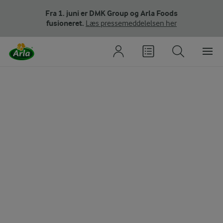
Fra 1. juni er DMK Group og Arla Foods
fusioneret.
Læs pressemeddelelsen her