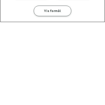
Vis formål
30 MIN
Kødboller - til baby
(5)
OMTANKE
ANDELSSELSKABET