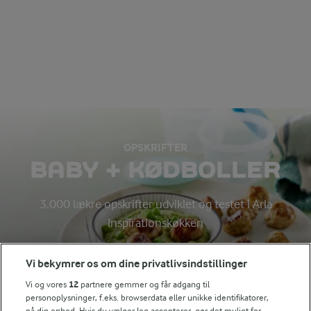
OPSKRIFTER
BABY + KØDBOLLER
3.000 lækre opskrifter udviklet og testet i Arla
Inspirationskøkken
Vi bekymrer os om dine privatlivsindstillinger
Søg på kategori
Vi og vores
12
partnere gemmer og får adgang til
Indtast søgeord for at søge
personoplysninger, f.eks. browserdata eller unikke identifikatorer,
på din enhed. Hvis du vælger Jeg accepterer, gør det muligt for