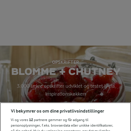
OPSKRIFTER
BLOMME + CHUTNEY
3.000 lækre opskrifter udviklet og testet i Arla
Inspirationskøkken
Vi bekymrer os om dine privatlivsindstillinger
Søg på kategori
Vi og vores
12
partnere gemmer og får adgang til
Indtast søgeord for at søge
personoplysninger, f.eks. browserdata eller unikke identifikatorer,
på din enhed. Hvis du vælger Jeg accepterer, gør det muligt for