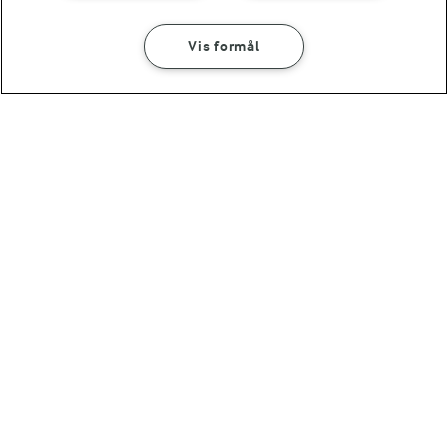
Vis formål
1 TIME
Blommechutney
(51)
OMTANKE
ANDELSSELSKABET