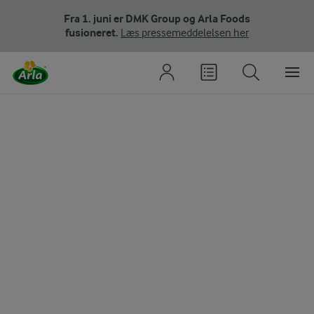
Fra 1. juni er DMK Group og Arla Foods
fusioneret.
Læs pressemeddelelsen her