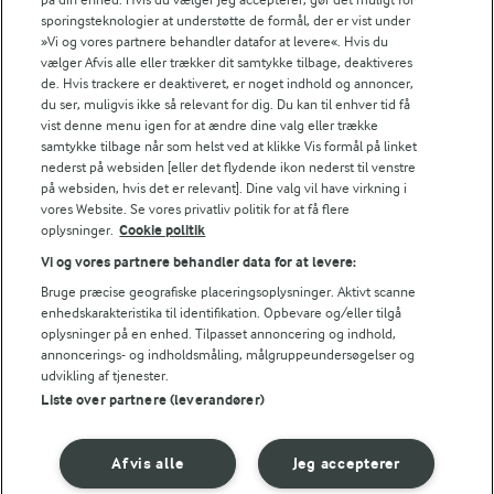
FILTRE
sporingsteknologier at understøtte de formål, der er vist under
»Vi og vores partnere behandler datafor at levere«. Hvis du
vælger Afvis alle eller trækker dit samtykke tilbage, deaktiveres
de. Hvis trackere er deaktiveret, er noget indhold og annoncer,
du ser, muligvis ikke så relevant for dig. Du kan til enhver tid få
vist denne menu igen for at ændre dine valg eller trække
Se alle vores opskrifter
samtykke tilbage når som helst ved at klikke Vis formål på linket
nederst på websiden [eller det flydende ikon nederst til venstre
på websiden, hvis det er relevant]. Dine valg vil have virkning i
Popularitet
vores Website. Se vores privatliv politik for at få flere
oplysninger.
Cookie politik
Vi og vores partnere behandler data for at levere:
Bruge præcise geografiske placeringsoplysninger. Aktivt scanne
enhedskarakteristika til identifikation. Opbevare og/eller tilgå
oplysninger på en enhed. Tilpasset annoncering og indhold,
annoncerings- og indholdsmåling, målgruppeundersøgelser og
udvikling af tjenester.
Liste over partnere (leverandører)
Afvis alle
Jeg accepterer