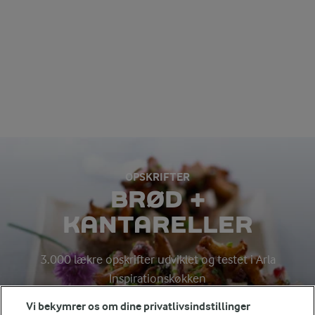
OPSKRIFTER
BRØD +
KANTARELLER
3.000 lækre opskrifter udviklet og testet i Arla
Inspirationskøkken
Vi bekymrer os om dine privatlivsindstillinger