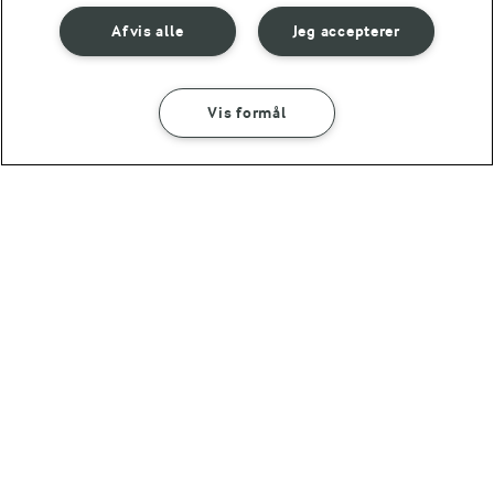
Afvis alle
Jeg accepterer
Vis formål
30 MIN
Ristet brød med
krydrede kantareller
(7)
OMTANKE
ANDELSSELSKABET