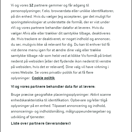
Vi og vores
12
partnere gemmer og får adgang til
Søg på kategori
personoplysninger, f.eks. browserdata eller unikke identifikatorer,
Indtast søgeord for at søge
på din enhed. Hvis du vælger Jeg accepterer, gør det muligt for
sporingsteknologier at understøtte de formål, der er vist under
FILTRE
»Vi og vores partnere behandler datafor at levere«. Hvis du
vælger Afvis alle eller trækker dit samtykke tilbage, deaktiveres
de. Hvis trackere er deaktiveret, er noget indhold og annoncer,
du ser, muligvis ikke så relevant for dig. Du kan til enhver tid få
vist denne menu igen for at ændre dine valg eller trække
samtykke tilbage når som helst ved at klikke Vis formål på linket
Se alle vores opskrifter
nederst på websiden [eller det flydende ikon nederst til venstre
på websiden, hvis det er relevant]. Dine valg vil have virkning i
vores Website. Se vores privatliv politik for at få flere
Popularitet
oplysninger.
Cookie politik
Vi og vores partnere behandler data for at levere:
Bruge præcise geografiske placeringsoplysninger. Aktivt scanne
enhedskarakteristika til identifikation. Opbevare og/eller tilgå
oplysninger på en enhed. Tilpasset annoncering og indhold,
annoncerings- og indholdsmåling, målgruppeundersøgelser og
udvikling af tjenester.
Liste over partnere (leverandører)