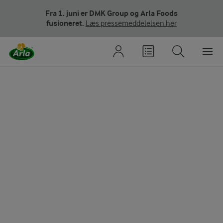
Fra 1. juni er DMK Group og Arla Foods
fusioneret.
Læs pressemeddelelsen her