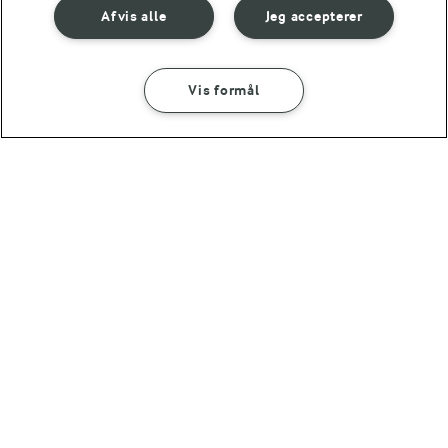
Afvis alle
Jeg accepterer
TAPAS
HOVEDRETTER TIL NYTÅR
DRINKS
NYTÅRSDESSERTER
Vis formål
Se mere
15 MIN
Pina Colada