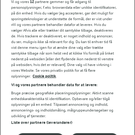
Vi og vores
12
partnere gemmer og får adgang til
personoplysninger, f.eks. browserdata eller unikke identifikatorer,
på din enhed. Hvis du vælger Jeg accepterer, gør det muligt for
sporingsteknologier at understøtte de formål, der er vist under
»Vi og vores partnere behandler datafor at levere«. Hvis du
vælger Afvis alle eller trækker dit samtykke tilbage, deaktiveres
de. Hvis trackere er deaktiveret, er noget indhold og annoncer,
du ser, muligvis ikke så relevant for dig. Du kan til enhver tid få
vist denne menu igen for at ændre dine valg eller trække
samtykke tilbage når som helst ved at klikke Vis formål på linket
nederst på websiden [eller det flydende ikon nederst til venstre
på websiden, hvis det er relevant]. Dine valg vil have virkning i
vores Website. Se vores privatliv politik for at få flere
oplysninger.
Cookie politik
Vi og vores partnere behandler data for at levere:
Bruge præcise geografiske placeringsoplysninger. Aktivt scanne
5 MIN
10 MIN
enhedskarakteristika til identifikation. Opbevare og/eller tilgå
White russian
Jordbærdrink med
oplysninger på en enhed. Tilpasset annoncering og indhold,
fløde
(93)
annoncerings- og indholdsmåling, målgruppeundersøgelser og
(12)
udvikling af tjenester.
Liste over partnere (leverandører)
RELATEREDE KATEGORIER