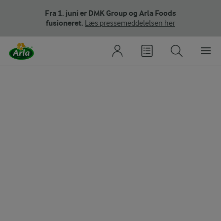
Fra 1. juni er DMK Group og Arla Foods
fusioneret.
Læs pressemeddelelsen her