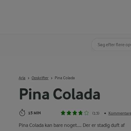
Søg på kategori
Indtast søgeord for 
Arla
Opskrifter
Pina Colada
Pina Colada
15 MIN
(13)
Kommentarer
•
Pina Colada kan bare noget.... Der er stadig duft af