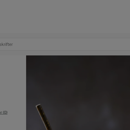
at søge
 (0)