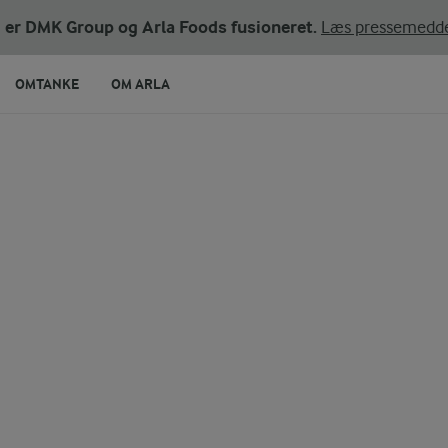
ni er DMK Group og Arla Foods fusioneret.
Læs pressemedde
OMTANKE
OM ARLA